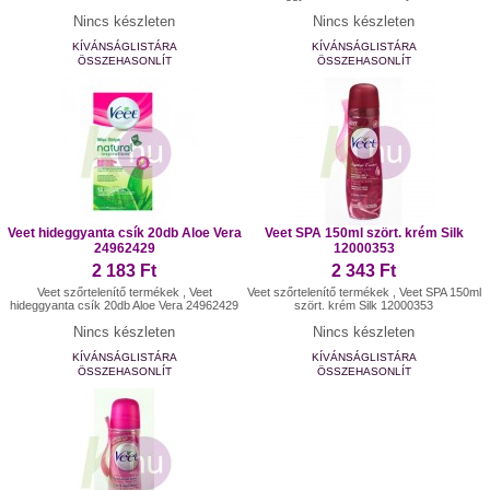
Nincs készleten
Nincs készleten
KÍVÁNSÁGLISTÁRA
KÍVÁNSÁGLISTÁRA
ÖSSZEHASONLÍT
ÖSSZEHASONLÍT
Veet hideggyanta csík 20db Aloe Vera
Veet SPA 150ml szört. krém Silk
24962429
12000353
2 183 Ft
2 343 Ft
Veet szőrtelenítő termékek , Veet
Veet szőrtelenítő termékek , Veet SPA 150ml
hideggyanta csík 20db Aloe Vera 24962429
szört. krém Silk 12000353
Nincs készleten
Nincs készleten
KÍVÁNSÁGLISTÁRA
KÍVÁNSÁGLISTÁRA
ÖSSZEHASONLÍT
ÖSSZEHASONLÍT