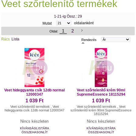
Veet szőrtelenítő termékek
1-21-ig Össz.: 29
oldalanként
Mutat
1
2
Oldal:
Rács
Lista
Rendezés
Veet hideggyanta csík 12db normal
Veet szőrtelenítő krém 90ml
12000347
SupremeEssence 18115294
1 039 Ft
1 039 Ft
Veet szőrtelenítő termékek , Veet
Veet szőrtelenítő termékek , Veet
hideggyanta csík 12db normal 12000347
szőrtelenítő krém 90ml SupremeEssence
18115294
Nincs készleten
Nincs készleten
KÍVÁNSÁGLISTÁRA
KÍVÁNSÁGLISTÁRA
ÖSSZEHASONLÍT
ÖSSZEHASONLÍT