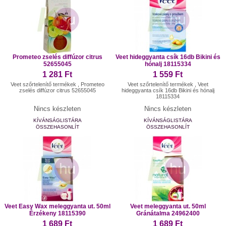
Prometeo zselés diffúzor citrus
Veet hideggyanta csík 16db Bikini és
52655045
hónalj 18115334
1 281 Ft
1 559 Ft
Veet szőrtelenítő termékek , Prometeo
Veet szőrtelenítő termékek , Veet
zselés diffúzor citrus 52655045
hideggyanta csík 16db Bikini és hónalj
18115334
Nincs készleten
Nincs készleten
KÍVÁNSÁGLISTÁRA
KÍVÁNSÁGLISTÁRA
ÖSSZEHASONLÍT
ÖSSZEHASONLÍT
Veet Easy Wax meleggyanta ut. 50ml
Veet meleggyanta ut. 50ml
Érzékeny 18115390
Gránátalma 24962400
1 689 Ft
1 689 Ft