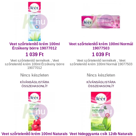
Veet szőrtelenítő krém 100ml
Veet szőrtelenítő krém 100ml Normál
Érzékeny börre 19077012
19077503
1 039 Ft
1 039 Ft
Veet szőrtelenítő termékek , Veet
Veet szőrtelenítő termékek , Veet
szőrtelenítő krém 100ml Érzékeny börre
szőrtelenítő krém 100ml Normál 19077503
19077012
Nincs készleten
Nincs készleten
KÍVÁNSÁGLISTÁRA
KÍVÁNSÁGLISTÁRA
ÖSSZEHASONLÍT
ÖSSZEHASONLÍT
Veet szőrtelenítő krém 100ml Naturals
Veet hideggyanta csík 12db Naturals