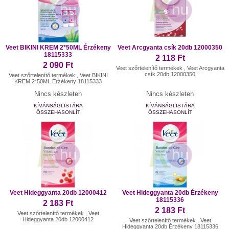
Veet BIKINI KREM 2*50ML Érzékeny
Veet Arcgyanta csík 20db 12000350
18115333
2 118 Ft
2 090 Ft
Veet szőrtelenítő termékek , Veet Arcgyanta
csík 20db 12000350
Veet szőrtelenítő termékek , Veet BIKINI
KREM 2*50ML Érzékeny 18115333
Nincs készleten
Nincs készleten
KÍVÁNSÁGLISTÁRA
KÍVÁNSÁGLISTÁRA
ÖSSZEHASONLÍT
ÖSSZEHASONLÍT
Veet Hideggyanta 20db 12000412
Veet Hideggyanta 20db Érzékeny
18115336
2 183 Ft
2 183 Ft
Veet szőrtelenítő termékek , Veet
Hideggyanta 20db 12000412
Veet szőrtelenítő termékek , Veet
Hideggyanta 20db Érzékeny 18115336