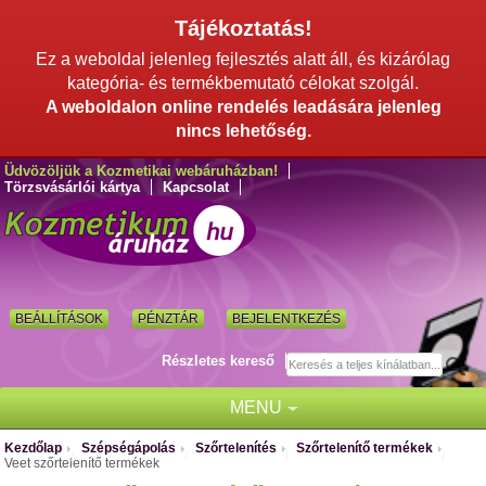
Tájékoztatás!
Ez a weboldal jelenleg fejlesztés alatt áll, és kizárólag
kategória- és termékbemutató célokat szolgál.
A weboldalon online rendelés leadására jelenleg
nincs lehetőség.
Üdvözöljük a Kozmetikai webáruházban!
Törzsvásárlói kártya
Kapcsolat
BEÁLLÍTÁSOK
PÉNZTÁR
BEJELENTKEZÉS
Részletes kereső
MENU
Kezdőlap
Szépségápolás
Szőrtelenítés
Szőrtelenítő termékek
/
/
/
/
Veet szőrtelenítő termékek