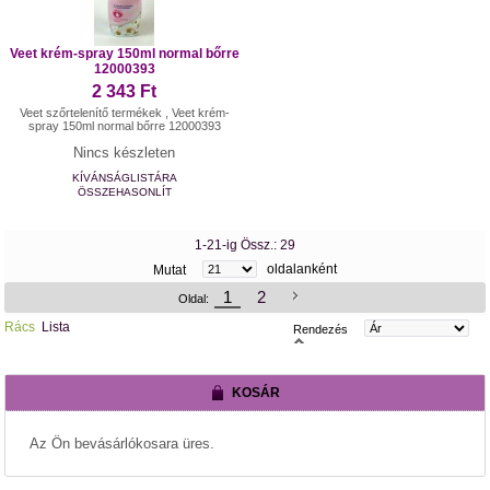
Veet krém-spray 150ml normal bőrre
12000393
2 343 Ft
Veet szőrtelenítő termékek , Veet krém-
spray 150ml normal bőrre 12000393
Nincs készleten
KÍVÁNSÁGLISTÁRA
ÖSSZEHASONLÍT
1-21-ig Össz.: 29
oldalanként
Mutat
1
2
Oldal:
Rács
Lista
Rendezés
KOSÁR
Az Ön bevásárlókosara üres.