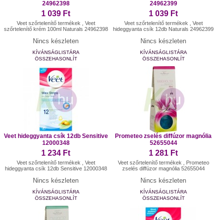
24962398
24962399
1 039 Ft
1 039 Ft
Veet szőrtelenítő termékek , Veet
Veet szőrtelenítő termékek , Veet
szőrtelenítő krém 100ml Naturals 24962398
hideggyanta csík 12db Naturals 24962399
Nincs készleten
Nincs készleten
KÍVÁNSÁGLISTÁRA
KÍVÁNSÁGLISTÁRA
ÖSSZEHASONLÍT
ÖSSZEHASONLÍT
Veet hideggyanta csík 12db Sensitive
Prometeo zselés diffúzor magnólia
12000348
52655044
1 234 Ft
1 281 Ft
Veet szőrtelenítő termékek , Veet
Veet szőrtelenítő termékek , Prometeo
hideggyanta csík 12db Sensitive 12000348
zselés diffúzor magnólia 52655044
Nincs készleten
Nincs készleten
KÍVÁNSÁGLISTÁRA
KÍVÁNSÁGLISTÁRA
ÖSSZEHASONLÍT
ÖSSZEHASONLÍT