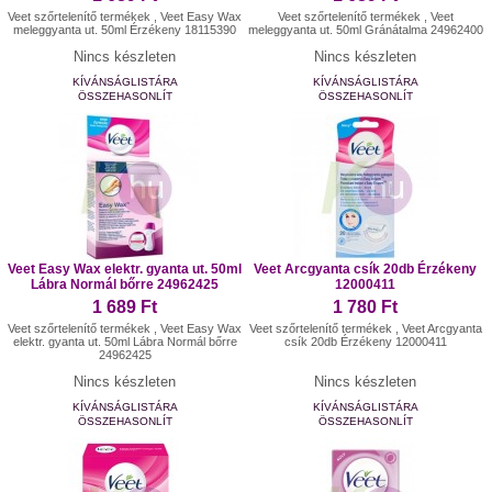
Veet szőrtelenítő termékek , Veet Easy Wax
Veet szőrtelenítő termékek , Veet
meleggyanta ut. 50ml Érzékeny 18115390
meleggyanta ut. 50ml Gránátalma 24962400
Nincs készleten
Nincs készleten
KÍVÁNSÁGLISTÁRA
KÍVÁNSÁGLISTÁRA
ÖSSZEHASONLÍT
ÖSSZEHASONLÍT
Veet Easy Wax elektr. gyanta ut. 50ml
Veet Arcgyanta csík 20db Érzékeny
Lábra Normál bőrre 24962425
12000411
1 689 Ft
1 780 Ft
Veet szőrtelenítő termékek , Veet Easy Wax
Veet szőrtelenítő termékek , Veet Arcgyanta
elektr. gyanta ut. 50ml Lábra Normál bőrre
csík 20db Érzékeny 12000411
24962425
Nincs készleten
Nincs készleten
KÍVÁNSÁGLISTÁRA
KÍVÁNSÁGLISTÁRA
ÖSSZEHASONLÍT
ÖSSZEHASONLÍT