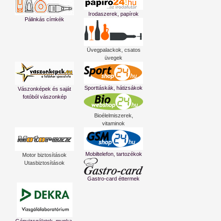
Irodaszerek, papírok
Pálinkás címkék
Üvegpalackok, csatos
üvegek
Sporttáskák, hátizsákok
Vászonképek és saját
fotóból vászonkép
Bioélelmiszerek,
vitaminok
Mobiltelefon, tartozékok
Motor biztosítások
Utasbiztosítások
Gastro-card éttermek