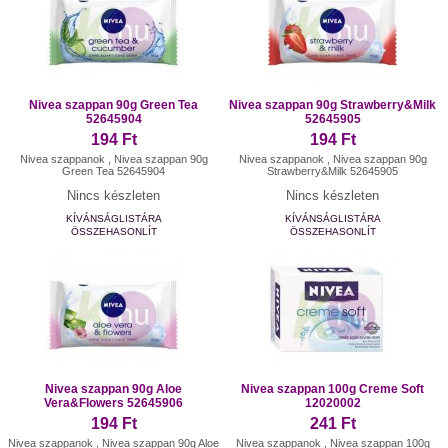
Nivea szappan 90g Green Tea
Nivea szappan 90g Strawberry&Milk
52645904
52645905
194 Ft
194 Ft
Nivea szappanok , Nivea szappan 90g
Nivea szappanok , Nivea szappan 90g
Green Tea 52645904
Strawberry&Milk 52645905
Nincs készleten
Nincs készleten
KÍVÁNSÁGLISTÁRA
KÍVÁNSÁGLISTÁRA
ÖSSZEHASONLÍT
ÖSSZEHASONLÍT
Nivea szappan 90g Aloe
Nivea szappan 100g Creme Soft
Vera&Flowers 52645906
12020002
194 Ft
241 Ft
Nivea szappanok , Nivea szappan 90g Aloe
Nivea szappanok , Nivea szappan 100g