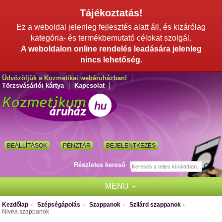
Tájékoztatás!
Ez a weboldal jelenleg fejlesztés alatt áll, és kizárólag
kategória- és termékbemutató célokat szolgál.
A weboldalon online rendelés leadására jelenleg
nincs lehetőség.
Üdvözöljük a Kozmetikai webáruházban!
Törzsvásárlói kártya
Kapcsolat
BEÁLLÍTÁSOK
PÉNZTÁR
BEJELENTKEZÉS
Részletes kereső
MENU
Kezdőlap
Szépségápolás
Szappanok
Szilárd szappanok
/
/
/
/
Nivea szappanok