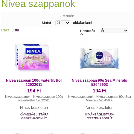
Nivea szappanok
7 termék
oldalanként
Mutat
Rács
Lista
Rendezés
Nivea szappan 100g waterlily&oil
Nivea szappan 90g Sea Minerals
12022011
52645903
194 Ft
194 Ft
Nivea szappanok , Nivea szappan 100g
Nivea szappanok , Nivea szappan 90g Sea
waterlily&oil 12022011
Minerals 52645903
Nincs készleten
Nincs készleten
KÍVÁNSÁGLISTÁRA
KÍVÁNSÁGLISTÁRA
ÖSSZEHASONLÍT
ÖSSZEHASONLÍT