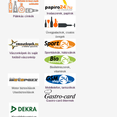
Irodaszerek, papírok
Pálinkás címkék
Üvegpalackok, csatos
üvegek
Sporttáskák, hátizsákok
Vászonképek és saját
fotóból vászonkép
Bioélelmiszerek,
vitaminok
Mobiltelefon, tartozékok
Motor biztosítások
Utasbiztosítások
Gastro-card éttermek