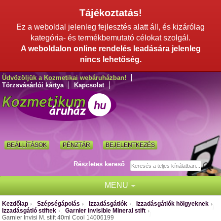
Tájékoztatás!
Ez a weboldal jelenleg fejlesztés alatt áll, és kizárólag
kategória- és termékbemutató célokat szolgál.
A weboldalon online rendelés leadására jelenleg
nincs lehetőség.
Üdvözöljük a Kozmetikai webáruházban!
Törzsvásárlói kártya
Kapcsolat
BEÁLLÍTÁSOK
PÉNZTÁR
BEJELENTKEZÉS
Részletes kereső
MENU
Kezdőlap
Szépségápolás
Izzadásgátlók
Izzadásgátlók hölgyeknek
/
/
/
/
Izzadásgátló stiftek
Garnier invisible Mineral stift
/
/
Garnier Invisi M. stift 40ml Cool 14006199