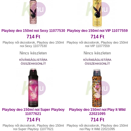
Playboy deo 150ml noi Sexy 11077530
Playboy deo 150ml noi VIP 11077559
714 Ft
714 Ft
Playboy női dezodorok, Playboy deo 150ml
Playboy női dezodorok, Playboy deo 150ml
noi Sexy 11077530
noi VIP 11077559
Nincs készleten
Nincs készleten
KÍVÁNSÁGLISTÁRA
KÍVÁNSÁGLISTÁRA
ÖSSZEHASONLÍT
ÖSSZEHASONLÍT
Playboy deo 150ml noi Super Playboy
Playboy deo 150ml noi Play It Wild
11077621
22021095
714 Ft
714 Ft
Playboy női dezodorok, Playboy deo 150ml
Playboy női dezodorok, Playboy deo 150ml
noi Super Playboy 11077621
noi Play It Wild 22021095