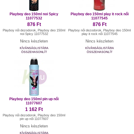
Playboy deo 150ml noi Spicy
Playboy deo 150ml play it rock női
11077532
11077545
876 Ft
876 Ft
Playboy női dezodorok, Playboy deo 150ml
Playboy női dezodorok, Playboy deo 150ml
noi Spicy 11077532
play it rock női 11077545
Nincs készleten
Nincs készleten
KÍVÁNSÁGLISTÁRA
KÍVÁNSÁGLISTÁRA
ÖSSZEHASONLÍT
ÖSSZEHASONLÍT
Playboy deo 150ml pin up női
11077607
1 162 Ft
Playboy női dezodorok, Playboy deo 150ml
pin up női 11077607
Nincs készleten
KÍVÁNSÁGLISTÁRA