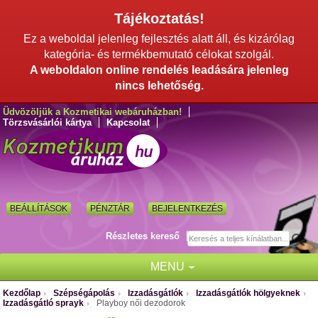
Tájékoztatás!
Ez a weboldal jelenleg fejlesztés alatt áll, és kizárólag
kategória- és termékbemutató célokat szolgál.
A weboldalon online rendelés leadására jelenleg
nincs lehetőség.
Üdvözöljük a Kozmetikai webáruházban!
Törzsvásárlói kártya
Kapcsolat
BEÁLLÍTÁSOK
PÉNZTÁR
BEJELENTKEZÉS
Részletes kereső
MENU
Kezdőlap
Szépségápolás
Izzadásgátlók
Izzadásgátlók hölgyeknek
/
/
/
/
Izzadásgátló sprayk
Playboy női dezodorok
/