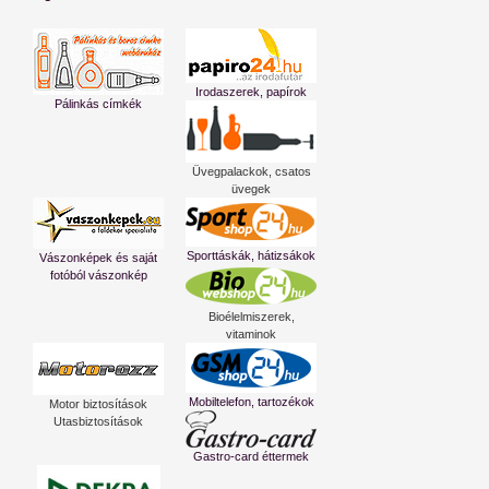
Irodaszerek, papírok
Pálinkás címkék
Üvegpalackok, csatos
üvegek
Sporttáskák, hátizsákok
Vászonképek és saját
fotóból vászonkép
Bioélelmiszerek,
vitaminok
Mobiltelefon, tartozékok
Motor biztosítások
Utasbiztosítások
Gastro-card éttermek