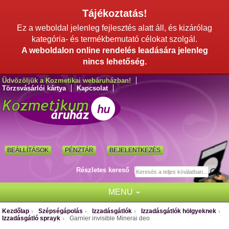
Tájékoztatás!
Ez a weboldal jelenleg fejlesztés alatt áll, és kizárólag
kategória- és termékbemutató célokat szolgál.
A weboldalon online rendelés leadására jelenleg
nincs lehetőség.
Üdvözöljük a Kozmetikai webáruházban!
Törzsvásárlói kártya
Kapcsolat
BEÁLLÍTÁSOK
PÉNZTÁR
BEJELENTKEZÉS
Részletes kereső
MENU
Kezdőlap
Szépségápolás
Izzadásgátlók
Izzadásgátlók hölgyeknek
/
/
/
/
Izzadásgátló sprayk
Garnier invisible Mineral deo
/