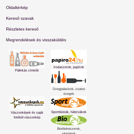
Oldaltérkép
Kereső szavak
Részletes kereső
Megrendelések és visszaküldés
Irodaszerek, papírok
Pálinkás címkék
Üvegpalackok, csatos
üvegek
Sporttáskák, hátizsákok
Vászonképek és saját
fotóból vászonkép
Bioélelmiszerek,
vitaminok