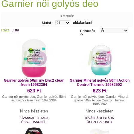
Garnier női golyós deo
8 termék
oldalanként
Mutat
Rács
Lista
Rendezés
Garnier golyós 50ml inv bwc2 clean
Garnier Mineral golyós 50ml Action
fresh 19982394
Control Thermic 19982502
623 Ft
623 Ft
Garnier női golyós deo, Garnier golyós 50ml
Garnier női golyós deo, Garnier Mineral
inv bwc2 clean fresh 19982394
golyós 50ml Action Control Thermic
19982502
Nincs készleten
Nincs készleten
KÍVÁNSÁGLISTÁRA
KÍVÁNSÁGLISTÁRA
ÖSSZEHASONLÍT
ÖSSZEHASONLÍT