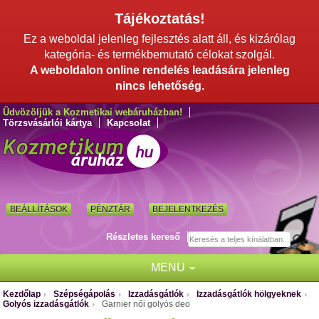
Tájékoztatás!
Ez a weboldal jelenleg fejlesztés alatt áll, és kizárólag
kategória- és termékbemutató célokat szolgál.
A weboldalon online rendelés leadására jelenleg
nincs lehetőség.
Üdvözöljük a Kozmetikai webáruházban!
Törzsvásárlói kártya
Kapcsolat
BEÁLLÍTÁSOK
PÉNZTÁR
BEJELENTKEZÉS
Részletes kereső
MENU
Kezdőlap
Szépségápolás
Izzadásgátlók
Izzadásgátlók hölgyeknek
/
/
/
/
Golyós izzadásgátlók
Garnier női golyós deo
/