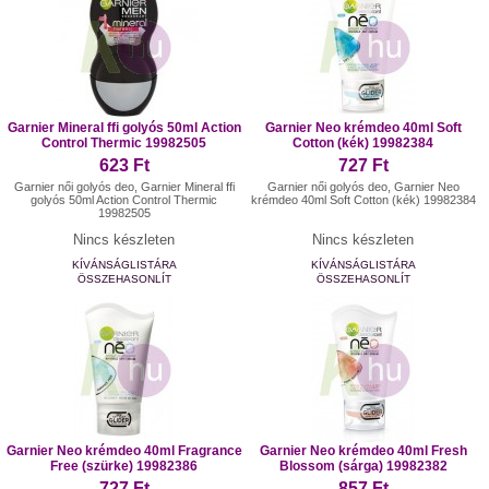
Garnier Mineral ffi golyós 50ml Action
Garnier Neo krémdeo 40ml Soft
Control Thermic 19982505
Cotton (kék) 19982384
623 Ft
727 Ft
Garnier női golyós deo, Garnier Mineral ffi
Garnier női golyós deo, Garnier Neo
golyós 50ml Action Control Thermic
krémdeo 40ml Soft Cotton (kék) 19982384
19982505
Nincs készleten
Nincs készleten
KÍVÁNSÁGLISTÁRA
KÍVÁNSÁGLISTÁRA
ÖSSZEHASONLÍT
ÖSSZEHASONLÍT
Garnier Neo krémdeo 40ml Fragrance
Garnier Neo krémdeo 40ml Fresh
Free (szürke) 19982386
Blossom (sárga) 19982382
727 Ft
857 Ft