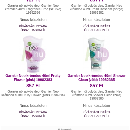
Garnier női golyós deo, Garnier Neo
Garnier női golyós deo, Garnier Neo
krémdeo 40ml Fragrance Free (szürke)
krémdeo 40ml Fresh Blossom (sárga)
19982386
19982382
Nincs készleten
Nincs készleten
KÍVÁNSÁGLISTÁRA
KÍVÁNSÁGLISTÁRA
ÖSSZEHASONLÍT
ÖSSZEHASONLÍT
Garnier Neo krémdeo 40ml Fruity
Garnier Neo krémdeo 40ml Shower
Flower (pink) 19982383
Clean (zöld) 19982385
857 Ft
857 Ft
Garnier női golyós deo, Garnier Neo
Garnier női golyós deo, Garnier Neo
krémdeo 40ml Fruity Flower (pink) 19982383
krémdeo 40ml Shower Clean (zöld)
19982385
Nincs készleten
Nincs készleten
KÍVÁNSÁGLISTÁRA
KÍVÁNSÁGLISTÁRA
ÖSSZEHASONLÍT
ÖSSZEHASONLÍT
8 termék