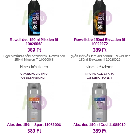
Rewell deo 150ml Mission ffi
Rewell deo 150ml Elevation ffi
10020068
10020072
389 Ft
389 Ft
Egyéb márkás férfi dezodorok, Rewell deo
Egyéb márkás férfi dezodorok, Rewell deo
150ml Mission ffi 10020068
150ml Elevation ffi 10020072
Nincs készleten
Nincs készleten
KÍVÁNSÁGLISTÁRA
KÍVÁNSÁGLISTÁRA
ÖSSZEHASONLÍT
ÖSSZEHASONLÍT
Alex deo 150ml Sport 11085008
Alex deo 150ml Cool 11085010
389 Ft
389 Ft