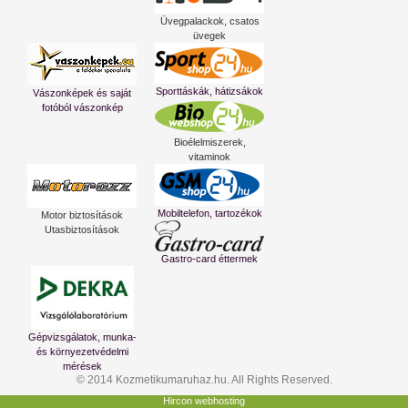
Üvegpalackok, csatos
üvegek
Sporttáskák, hátizsákok
Vászonképek és saját
fotóból vászonkép
Bioélelmiszerek,
vitaminok
Mobiltelefon, tartozékok
Motor biztosítások
Utasbiztosítások
Gastro-card éttermek
Gépvizsgálatok, munka-
és környezetvédelmi
mérések
© 2014 Kozmetikumaruhaz.hu. All Rights Reserved.
Hircon webhosting