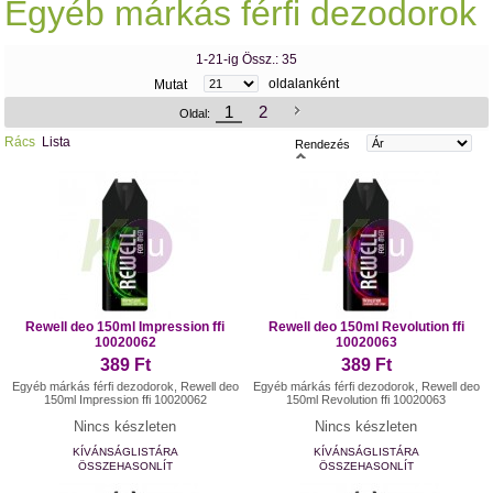
Egyéb márkás férfi dezodorok
1-21-ig Össz.: 35
oldalanként
Mutat
1
2
Oldal:
Rács
Lista
Rendezés
Rewell deo 150ml Impression ffi
Rewell deo 150ml Revolution ffi
10020062
10020063
389 Ft
389 Ft
Egyéb márkás férfi dezodorok, Rewell deo
Egyéb márkás férfi dezodorok, Rewell deo
150ml Impression ffi 10020062
150ml Revolution ffi 10020063
Nincs készleten
Nincs készleten
KÍVÁNSÁGLISTÁRA
KÍVÁNSÁGLISTÁRA
ÖSSZEHASONLÍT
ÖSSZEHASONLÍT