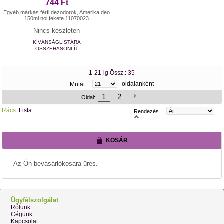
744 Ft
Egyéb márkás férfi dezodorok, Amerika deo
150ml noi fekete 11070023
Nincs készleten
KÍVÁNSÁGLISTÁRA
ÖSSZEHASONLÍT
1-21-ig Össz.: 35
oldalanként
Mutat
1
2
Oldal:
Rács
Lista
Rendezés
KOSÁR
Az Ön bevásárlókosara üres.
Ügyfélszolgálat
Rólunk
Cégünk
Kapcsolat