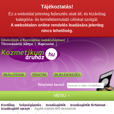
Tájékoztatás!
Ez a weboldal jelenleg fejlesztés alatt áll, és kizárólag
kategória- és termékbemutató célokat szolgál.
A weboldalon online rendelés leadására jelenleg
nincs lehetőség.
Üdvözöljük a Kozmetikai webáruházban!
Törzsvásárlói kártya
Kapcsolat
BEÁLLÍTÁSOK
PÉNZTÁR
BEJELENTKEZÉS
Részletes kereső
MENU
Kezdőlap
Szépségápolás
Izzadásgátlók
Izzadásgátlók férfiaknak
/
/
/
/
Izzadásgátló sprayk
Egyéb márkás férfi dezodorok
/