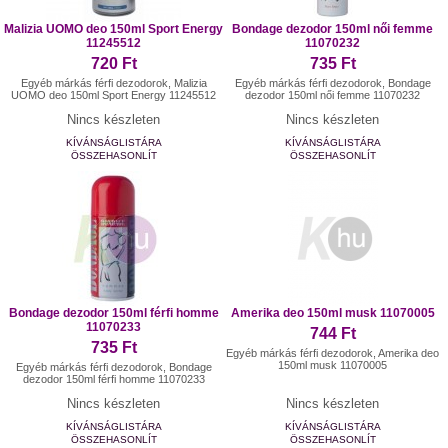
Malizia UOMO deo 150ml Sport Energy
Bondage dezodor 150ml női femme
11245512
11070232
720 Ft
735 Ft
Egyéb márkás férfi dezodorok, Malizia
Egyéb márkás férfi dezodorok, Bondage
UOMO deo 150ml Sport Energy 11245512
dezodor 150ml női femme 11070232
Nincs készleten
Nincs készleten
KÍVÁNSÁGLISTÁRA
KÍVÁNSÁGLISTÁRA
ÖSSZEHASONLÍT
ÖSSZEHASONLÍT
Bondage dezodor 150ml férfi homme
Amerika deo 150ml musk 11070005
11070233
744 Ft
735 Ft
Egyéb márkás férfi dezodorok, Amerika deo
150ml musk 11070005
Egyéb márkás férfi dezodorok, Bondage
dezodor 150ml férfi homme 11070233
Nincs készleten
Nincs készleten
KÍVÁNSÁGLISTÁRA
KÍVÁNSÁGLISTÁRA
ÖSSZEHASONLÍT
ÖSSZEHASONLÍT