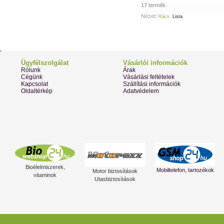
17 termék
Nézet:
Rács
Lista
Ügyfélszolgálat
Vásárlói információk
Rólunk
Árak
Cégünk
Vásárlási feltételek
Kapcsolat
Szállítási információk
Oldaltérkép
Adatvédelem
Bioélelmiszerek,
Mobiltelefon, tartozékok
Motor biztosítások
vitaminok
Utasbiztosítások