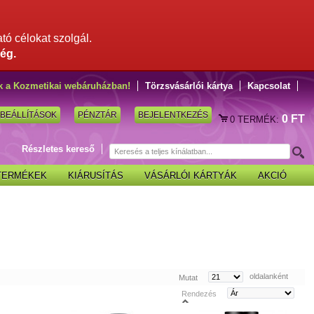
ató célokat szolgál.
ég.
k a Kozmetikai webáruházban!
Törzsvásárlói kártya
Kapcsolat
BEÁLLÍTÁSOK
PÉNZTÁR
BEJELENTKEZÉS
0 FT
0
TERMÉK:
Részletes kereső
 TERMÉKEK
KIÁRUSÍTÁS
VÁSÁRLÓI KÁRTYÁK
AKCIÓ
oldalanként
Mutat
Rendezés