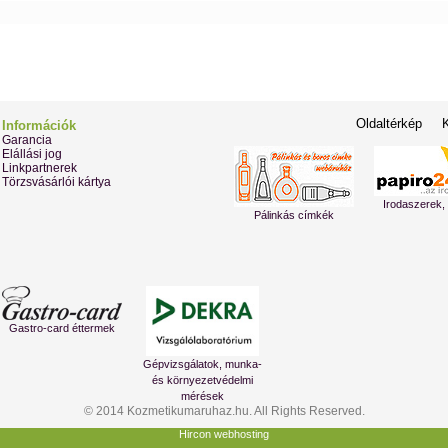
Oldaltérkép
Információk
Garancia
Elállási jog
Linkpartnerek
Törzsvásárlói kártya
Irodaszerek,
Pálinkás címkék
Gastro-card éttermek
Gépvizsgálatok, munka-
és környezetvédelmi
mérések
© 2014 Kozmetikumaruhaz.hu. All Rights Reserved.
Hircon webhosting