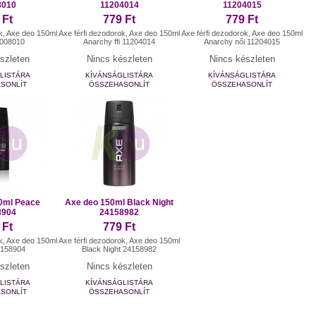
8010
11204014
11204015
 Ft
779 Ft
779 Ft
ok, Axe deo 150ml
Axe férfi dezodorok, Axe deo 150ml
Axe férfi dezodorok, Axe deo 150ml
1008010
Anarchy ffi 11204014
Anarchy női 11204015
szleten
Nincs készleten
Nincs készleten
LISTÁRA
KÍVÁNSÁGLISTÁRA
KÍVÁNSÁGLISTÁRA
SONLÍT
ÖSSZEHASONLÍT
ÖSSZEHASONLÍT
0ml Peace
Axe deo 150ml Black Night
8904
24158982
 Ft
779 Ft
ok, Axe deo 150ml
Axe férfi dezodorok, Axe deo 150ml
4158904
Black Night 24158982
szleten
Nincs készleten
LISTÁRA
KÍVÁNSÁGLISTÁRA
SONLÍT
ÖSSZEHASONLÍT