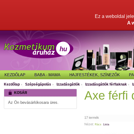
Ez a weboldal jelen
A 
KEZDŐLAP
BABA - MAMA
HAJFESTÉKEK, SZÍNEZŐK
P
Kezdőlap
Szépségápolás
Izzadásgátlók
Izzadásgátlók férfiaknak
/
/
/
/
Axe férfi
KOSÁR
Az Ön bevásárlókosara üres.
17 termék
Nézet:
Rács
Lista