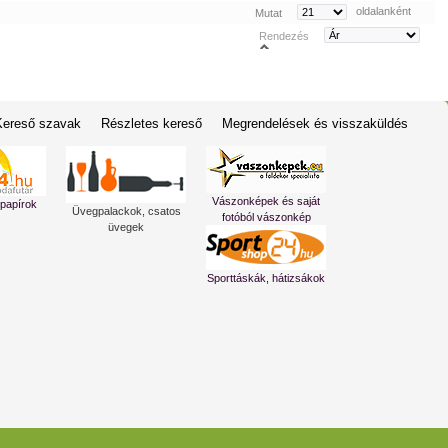
oldalanként
Mutat
Rendezés
Kereső szavak
Részletes kereső
Megrendelések és visszaküldés
Vászonképek és saját
 papírok
Üvegpalackok, csatos
fotóból vászonkép
üvegek
Sporttáskák, hátizsákok