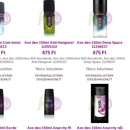
l Cool metal
Axe deo 150ml Anti-Hangover
Axe deo 150ml Deep Space
8013
11055102
11246037
 Ft
675 Ft
675 Ft
ok, Axe deo 150ml
Axe férfi dezodorok, Axe deo 150ml
Axe férfi dezodorok, Axe deo 150ml
 11008013
Anti-Hangover 11055102
Deep Space 11246037
szleten
Nincs készleten
Nincs készleten
LISTÁRA
KÍVÁNSÁGLISTÁRA
KÍVÁNSÁGLISTÁRA
SONLÍT
ÖSSZEHASONLÍT
ÖSSZEHASONLÍT
0ml Excite
Axe deo 150ml Anarchy ffi
Axe deo 150ml Anarchy női