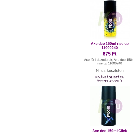
Axe deo 150ml rise up
11000240
675 Ft
Axe férfi dezodorok, Axe deo 150
rise up 11000240
Nincs készleten
KÍVÁNSÁGLISTÁRA
ÖSSZEHASONLÍT
Axe deo 150ml Click