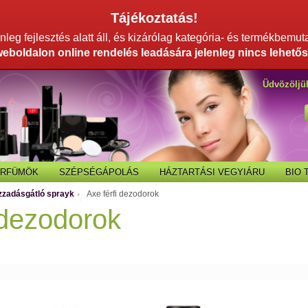
Tájékoztatás!
leg fejlesztés alatt áll, és kizárólag kategória- és termékbemut
weboldalon online rendelés leadására jelenleg nincs lehetős
Üdvözöljü
ARFÜMÖK
SZÉPSÉGÁPOLÁS
HÁZTARTÁSI VEGYIÁRU
BIO
Izzadásgátló sprayk
Axe férfi dezodorok
/
 dezodorok