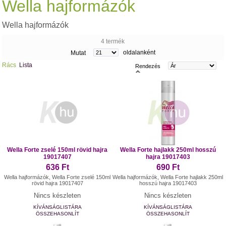
Wella hajformázók
Wella hajformázók
4 termék
oldalanként
Mutat
Rács
Lista
Rendezés
Wella Forte zselé 150ml rövid hajra
Wella Forte hajlakk 250ml hosszú
19017407
hajra 19017403
636 Ft
690 Ft
Wella hajformázók, Wella Forte zselé 150ml
Wella hajformázók, Wella Forte hajlakk 250ml
rövid hajra 19017407
hosszú hajra 19017403
Nincs készleten
Nincs készleten
KÍVÁNSÁGLISTÁRA
KÍVÁNSÁGLISTÁRA
ÖSSZEHASONLÍT
ÖSSZEHASONLÍT