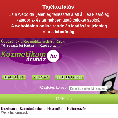
Tájékoztatás!
Ez a weboldal jelenleg fejlesztés alatt áll, és kizárólag
kategória- és termékbemutató célokat szolgál.
A weboldalon online rendelés leadására jelenleg
nincs lehetőség.
Üdvözöljük a Kozmetikai webáruházban!
Törzsvásárlói kártya
Kapcsolat
BEÁLLÍTÁSOK
PÉNZTÁR
BEJELENTKEZÉS
Részletes kereső
MENU
Kezdőlap
Szépségápolás
Hajápolás
Hajformázók
/
/
/
/
Wella hajformázók