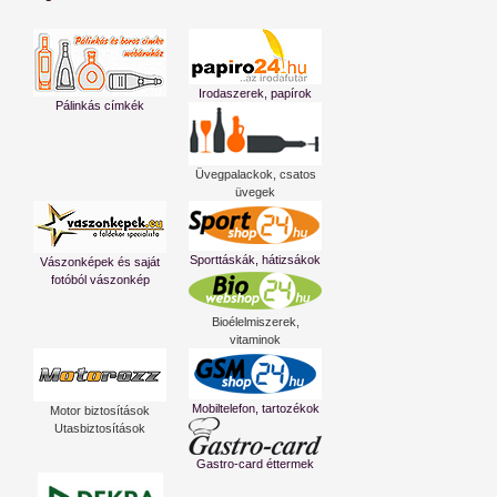
Irodaszerek, papírok
Pálinkás címkék
Üvegpalackok, csatos
üvegek
Sporttáskák, hátizsákok
Vászonképek és saját
fotóból vászonkép
Bioélelmiszerek,
vitaminok
Mobiltelefon, tartozékok
Motor biztosítások
Utasbiztosítások
Gastro-card éttermek