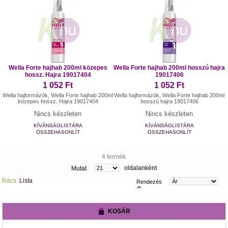
Wella Forte hajhab 200ml közepes
Wella Forte hajhab 200ml hosszú hajra
hossz. Hajra 19017404
19017406
1 052 Ft
1 052 Ft
Wella hajformázók, Wella Forte hajhab 200ml
Wella hajformázók, Wella Forte hajhab 200ml
közepes hossz. Hajra 19017404
hosszú hajra 19017406
Nincs készleten
Nincs készleten
KÍVÁNSÁGLISTÁRA
KÍVÁNSÁGLISTÁRA
ÖSSZEHASONLÍT
ÖSSZEHASONLÍT
4 termék
oldalanként
Mutat
Rács
Lista
Rendezés
KOSÁR