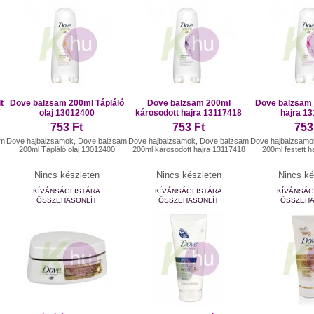
t
Dove balzsam 200ml Tápláló
Dove balzsam 200ml
Dove balzsam 
olaj 13012400
károsodott hajra 13117418
hajra 1
753 Ft
753 Ft
753
am
Dove hajbalzsamok, Dove balzsam
Dove hajbalzsamok, Dove balzsam
Dove hajbalzsamo
200ml Tápláló olaj 13012400
200ml károsodott hajra 13117418
200ml festett 
Nincs készleten
Nincs készleten
Nincs ké
KÍVÁNSÁGLISTÁRA
KÍVÁNSÁGLISTÁRA
KÍVÁNSÁG
ÖSSZEHASONLÍT
ÖSSZEHASONLÍT
ÖSSZEHA