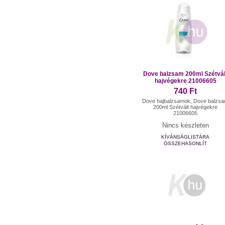
Dove balzsam 200ml Szétvál
hajvégekre 21006605
740 Ft
Dove hajbalzsamok, Dove balzs
200ml Szétvált hajvégekre
21006605
Nincs készleten
KÍVÁNSÁGLISTÁRA
ÖSSZEHASONLÍT