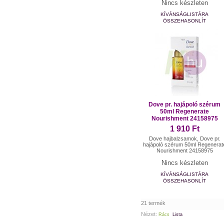
Nincs készleten
KÍVÁNSÁGLISTÁRA
ÖSSZEHASONLÍT
Dove pr. hajápoló szérum
50ml Regenerate
Nourishment 24158975
1 910 Ft
Dove hajbalzsamok, Dove pr.
hajápoló szérum 50ml Regenerat
Nourishment 24158975
Nincs készleten
KÍVÁNSÁGLISTÁRA
ÖSSZEHASONLÍT
21 termék
Nézet:
Rács
Lista