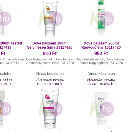
200ml festett
Dove balzsam 200ml
Dove balzsam 200ml
3117419
Selymesen Sima 13117426
Ragyogófény 13117420
 Ft
910 Ft
982 Ft
k, Dove balzsam
Dove hajbalzsamok, Dove balzsam
Dove hajbalzsamok, Dove balzsam
hajra 13117419
200ml Selymesen Sima 13117426
200ml Ragyogófény 13117420
szleten
Nincs készleten
Nincs készleten
LISTÁRA
KÍVÁNSÁGLISTÁRA
KÍVÁNSÁGLISTÁRA
SONLÍT
ÖSSZEHASONLÍT
ÖSSZEHASONLÍT