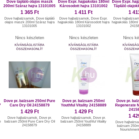
Dove tápláló olajos maszk
Dove Expr. hajpakolás 180ml
Dove Expr. haj
200ml Száraz hajra 13101005
Károsodott hajra 13101002
Tápláló olajo
1 365 Ft
1 411 Ft
1 41
Dove hajbalzsamok, Dove tápláló
Dove hajbalzsamok, Dove Expr.
Dove hajbalzsam
olajos maszk 200ml Száraz hajra
hajpakolás 180ml Károsodott hajra
hajpakolás 180ml 
13101005
13101002
2415
Nincs készleten
Nincs készleten
Nincs ké
KÍVÁNSÁGLISTÁRA
KÍVÁNSÁGLISTÁRA
KÍVÁNSÁG
ÖSSZEHASONLÍT
ÖSSZEHASONLÍT
ÖSSZEHA
Dove pr. balzsam 250ml Pure
Dove pr. balzsam 250ml
Dove pr. ba
7
Care Dry Oil 24158879
Youthful Vitality 24158889
Regenerate 
2415
1 429 Ft
1 429 Ft
1 42
Dove hajbalzsamok, Dove pr.
Dove hajbalzsamok, Dove pr.
e
balzsam 250ml Pure Care Dry Oil
balzsam 250ml Youthful Vitality
Dove hajbalzsa
24158879
24158889
balzsam 250m
Nourishmen