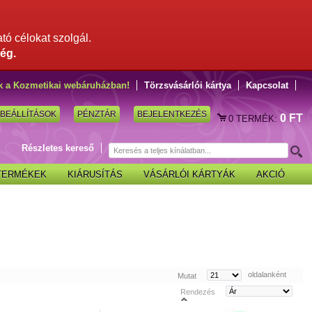
ató célokat szolgál.
ég.
k a Kozmetikai webáruházban!
Törzsvásárlói kártya
Kapcsolat
BEÁLLÍTÁSOK
PÉNZTÁR
BEJELENTKEZÉS
0 FT
0
TERMÉK:
Részletes kereső
 TERMÉKEK
KIÁRUSÍTÁS
VÁSÁRLÓI KÁRTYÁK
AKCIÓ
oldalanként
Mutat
Rendezés