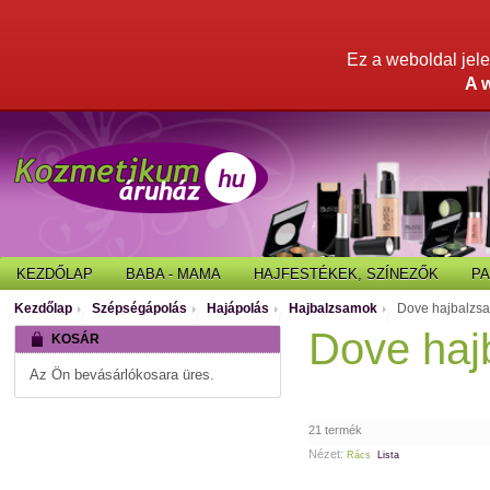
Ez a weboldal jelen
A 
KEZDŐLAP
BABA - MAMA
HAJFESTÉKEK, SZÍNEZŐK
P
Kezdőlap
Szépségápolás
Hajápolás
Hajbalzsamok
Dove hajbalzs
/
/
/
/
Dove haj
KOSÁR
Az Ön bevásárlókosara üres.
21 termék
Nézet:
Rács
Lista