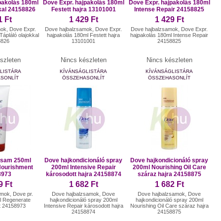
pakolás 180ml
Dove Expr. hajpakolás 180ml
Dove Expr. hajpakolás 180ml
kkal 24158826
Festett hajra 13101001
Intense Repair 24158825
1 Ft
1 429 Ft
1 429 Ft
ok, Dove Expr.
Dove hajbalzsamok, Dove Expr.
Dove hajbalzsamok, Dove Expr.
Tápláló olajokkal
hajpakolás 180ml Festett hajra
hajpakolás 180ml Intense Repair
8826
13101001
24158825
szleten
Nincs készleten
Nincs készleten
LISTÁRA
KÍVÁNSÁGLISTÁRA
KÍVÁNSÁGLISTÁRA
SONLÍT
ÖSSZEHASONLÍT
ÖSSZEHASONLÍT
lzsam 250ml
Dove hajkondicionáló spray
Dove hajkondicionáló spray
Nourishment
200ml Intensive Repair
200ml Nourishing Oil Care
8973
károsodott hajra 24158874
száraz hajra 24158875
9 Ft
1 682 Ft
1 682 Ft
mok, Dove pr.
Dove hajbalzsamok, Dove
Dove hajbalzsamok, Dove
l Regenerate
hajkondicionáló spray 200ml
hajkondicionáló spray 200ml
t 24158973
Intensive Repair károsodott hajra
Nourishing Oil Care száraz hajra
24158874
24158875