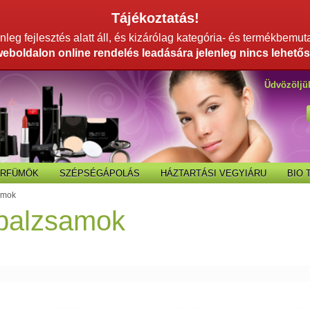
Tájékoztatás!
leg fejlesztés alatt áll, és kizárólag kategória- és termékbemut
weboldalon online rendelés leadására jelenleg nincs lehetős
Üdvözöljü
ARFÜMÖK
SZÉPSÉGÁPOLÁS
HÁZTARTÁSI VEGYIÁRU
BIO
amok
balzsamok