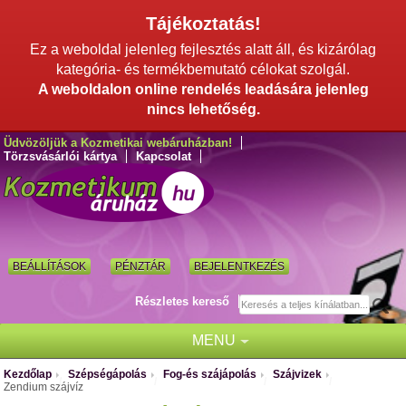
Tájékoztatás!
Ez a weboldal jelenleg fejlesztés alatt áll, és kizárólag
kategória- és termékbemutató célokat szolgál.
A weboldalon online rendelés leadására jelenleg
nincs lehetőség.
Üdvözöljük a Kozmetikai webáruházban!
Törzsvásárlói kártya
Kapcsolat
BEÁLLÍTÁSOK
PÉNZTÁR
BEJELENTKEZÉS
Részletes kereső
MENU
Kezdőlap
Szépségápolás
Fog-és szájápolás
Szájvizek
/
/
/
/
Zendium szájvíz