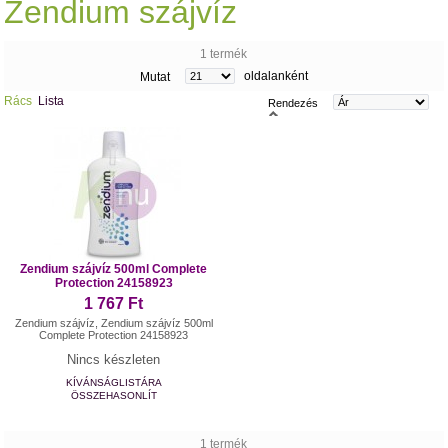
Zendium szájvíz
1 termék
oldalanként
Mutat
Rács
Lista
Rendezés
Zendium szájvíz 500ml Complete
Protection 24158923
1 767 Ft
Zendium szájvíz, Zendium szájvíz 500ml
Complete Protection 24158923
Nincs készleten
KÍVÁNSÁGLISTÁRA
ÖSSZEHASONLÍT
1 termék