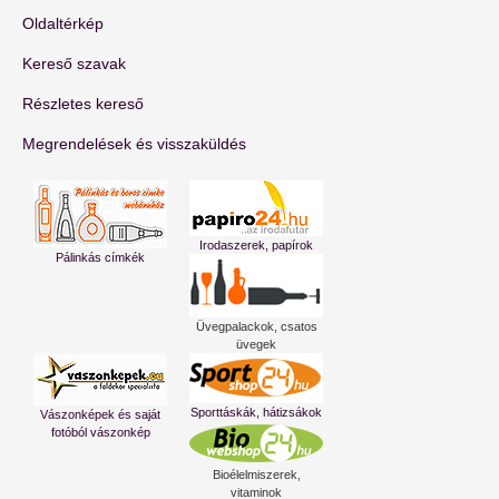
Oldaltérkép
Kereső szavak
Részletes kereső
Megrendelések és visszaküldés
Irodaszerek, papírok
Pálinkás címkék
Üvegpalackok, csatos
üvegek
Sporttáskák, hátizsákok
Vászonképek és saját
fotóból vászonkép
Bioélelmiszerek,
vitaminok