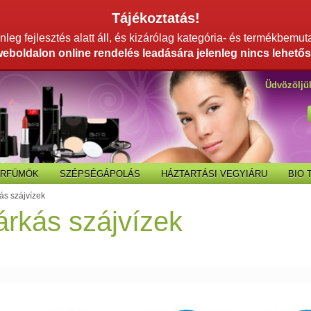
Tájékoztatás!
leg fejlesztés alatt áll, és kizárólag kategória- és termékbemut
weboldalon online rendelés leadására jelenleg nincs lehetős
Üdvözöljü
ARFÜMÖK
SZÉPSÉGÁPOLÁS
HÁZTARTÁSI VEGYIÁRU
BIO
s szájvízek
rkás szájvízek