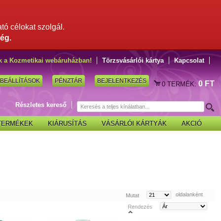
ató célokat szolgál.
ég.
k a Kozmetikai webáruházban!
Törzsvásárlói kártya
Kapcsolat
BEÁLLÍTÁSOK
PÉNZTÁR
BEJELENTKEZÉS
0 FT
0
TERMÉK:
Részletes kereső
 TERMÉKEK
KIÁRUSÍTÁS
VÁSÁRLÓI KÁRTYÁK
AKCIÓ
oldalanként
Mutat
Rendezés