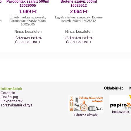
ol
Parodontax szájvíz 500ml
Biotene szájvíz 500ml
16029005
16025512
1 689 Ft
2 064 Ft
Egyéb márkás szájvízek,
Egyéb márkás szájvízek, Biotene
nt
Parodontax szájvíz 500ml
szájvíz 500ml 16025512
16029005
Nincs készleten
Nincs készleten
KÍVÁNSÁGLISTÁRA
KÍVÁNSÁGLISTÁRA
ÖSSZEHASONLÍT
ÖSSZEHASONLÍT
Oldaltérkép
Információk
Garancia
Elállási jog
Linkpartnerek
Törzsvásárlói kártya
Irodaszerek,
Pálinkás címkék