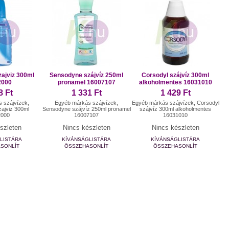
ajviz 300ml
Sensodyne szájvíz 250ml
Corsodyl szájvíz 300ml
2000
pronamel 16007107
alkoholmentes 16031010
8 Ft
1 331 Ft
1 429 Ft
 szájvízek,
Egyéb márkás szájvízek,
Egyéb márkás szájvízek, Corsodyl
ajviz 300ml
Sensodyne szájvíz 250ml pronamel
szájvíz 300ml alkoholmentes
2000
16007107
16031010
szleten
Nincs készleten
Nincs készleten
LISTÁRA
KÍVÁNSÁGLISTÁRA
KÍVÁNSÁGLISTÁRA
SONLÍT
ÖSSZEHASONLÍT
ÖSSZEHASONLÍT