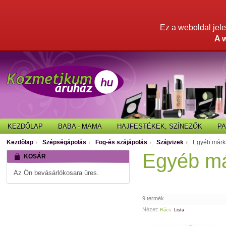
Ez a weboldal jelen
A 
KEZDŐLAP
BABA - MAMA
HAJFESTÉKEK, SZÍNEZŐK
P
Kezdőlap
Szépségápolás
Fog-és szájápolás
Szájvizek
Egyéb márká
/
/
/
/
Egyéb má
KOSÁR
Az Ön bevásárlókosara üres.
9 termék
Nézet:
Rács
Lista