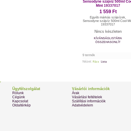
Sensodyne szájvíz 500ml Co
Mint 19337017
1 559 Ft
Egyéb márkás szájvízek,
Sensodyne szájvíz 500ml Cool Mi
19337017
Nincs készleten
KÍVÁNSÁGLISTÁRA
ÖSSZEHASONLÍT
9 termék
Nézet:
Rács
Lista
Ügyfélszolgálat
Vásárlói információk
Rólunk
Árak
Cégünk
Vásárlási feltételek
Kapcsolat
Szállítási információk
Oldaltérkép
Adatvédelem