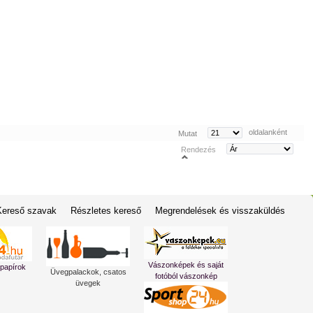
oldalanként
Mutat
Rendezés
Kereső szavak
Részletes kereső
Megrendelések és visszaküldés
Vászonképek és saját
 papírok
Üvegpalackok, csatos
fotóból vászonkép
üvegek