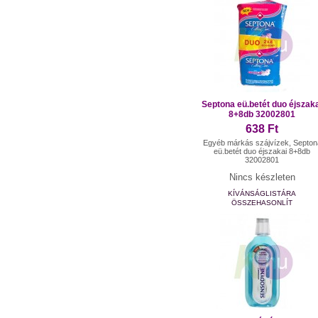
Septona eü.betét duo éjszak
8+8db 32002801
638 Ft
Egyéb márkás szájvízek, Septon
eü.betét duo éjszakai 8+8db
32002801
Nincs készleten
KÍVÁNSÁGLISTÁRA
ÖSSZEHASONLÍT