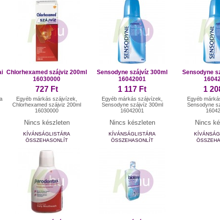
ai
Chlorhexamed szájviz 200ml
Sensodyne szájvíz 300ml
Sensodyne sz
16030000
16042001
1604
727 Ft
1 117 Ft
1 20
a
Egyéb márkás szájvízek,
Egyéb márkás szájvízek,
Egyéb márkás
Chlorhexamed szájviz 200ml
Sensodyne szájvíz 300ml
Sensodyne sz
16030000
16042001
1604
Nincs készleten
Nincs készleten
Nincs ké
KÍVÁNSÁGLISTÁRA
KÍVÁNSÁGLISTÁRA
KÍVÁNSÁG
ÖSSZEHASONLÍT
ÖSSZEHASONLÍT
ÖSSZEHA