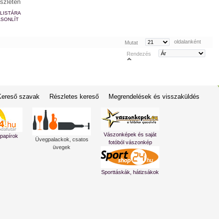
szleten
LISTÁRA
SONLÍT
oldalanként
Mutat
Rendezés
Kereső szavak
Részletes kereső
Megrendelések és visszaküldés
Vászonképek és saját
 papírok
Üvegpalackok, csatos
fotóból vászonkép
üvegek
Sporttáskák, hátizsákok