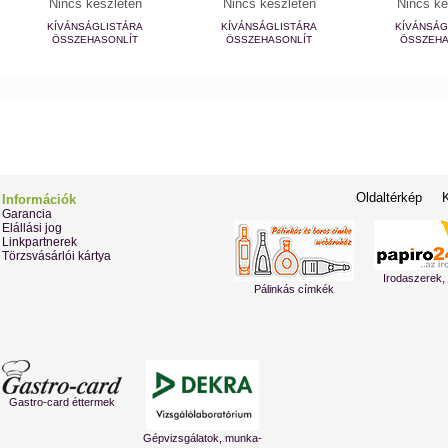
Nincs készleten
Nincs készleten
Nincs ké
KÍVÁNSÁGLISTÁRA
KÍVÁNSÁGLISTÁRA
KÍVÁNSÁG
ÖSSZEHASONLÍT
ÖSSZEHASONLÍT
ÖSSZEHA
Oldaltérkép
Információk
Garancia
Elállási jog
Linkpartnerek
Törzsvásárlói kártya
Irodaszerek,
Pálinkás címkék
Gastro-card éttermek
Gépvizsgálatok, munka-