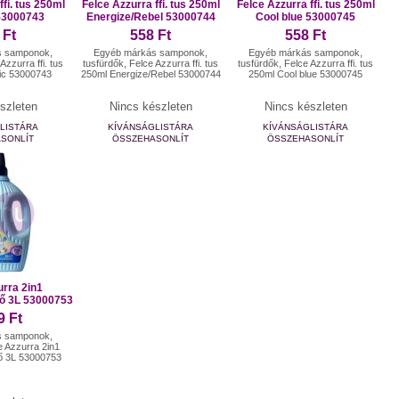
ffi. tus 250ml
Felce Azzurra ffi. tus 250ml
Felce Azzurra ffi. tus 250ml
53000743
Energize/Rebel 53000744
Cool blue 53000745
 Ft
558 Ft
558 Ft
s samponok,
Egyéb márkás samponok,
Egyéb márkás samponok,
Azzurra ffi. tus
tusfürdők, Felce Azzurra ffi. tus
tusfürdők, Felce Azzurra ffi. tus
ic 53000743
250ml Energize/Rebel 53000744
250ml Cool blue 53000745
szleten
Nincs készleten
Nincs készleten
LISTÁRA
KÍVÁNSÁGLISTÁRA
KÍVÁNSÁGLISTÁRA
SONLÍT
ÖSSZEHASONLÍT
ÖSSZEHASONLÍT
urra 2in1
ő 3L 53000753
9 Ft
s samponok,
e Azzurra 2in1
ő 3L 53000753