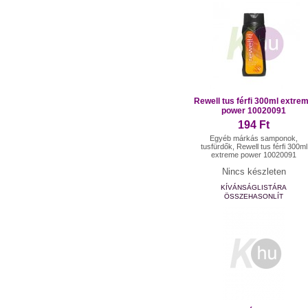
Rewell tus férfi 300ml extre
power 10020091
194 Ft
Egyéb márkás samponok,
tusfürdők, Rewell tus férfi 300ml
extreme power 10020091
Nincs készleten
KÍVÁNSÁGLISTÁRA
ÖSSZEHASONLÍT