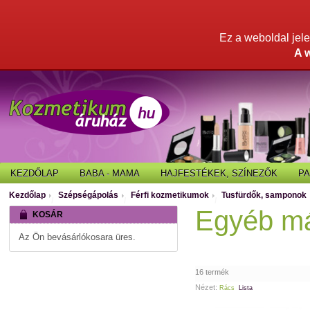
Ez a weboldal jelen
A 
KEZDŐLAP
BABA - MAMA
HAJFESTÉKEK, SZÍNEZŐK
P
Kezdőlap
Szépségápolás
Férfi kozmetikumok
Tusfürdők, samponok
/
/
/
Egyéb má
KOSÁR
Az Ön bevásárlókosara üres.
16 termék
Nézet:
Rács
Lista