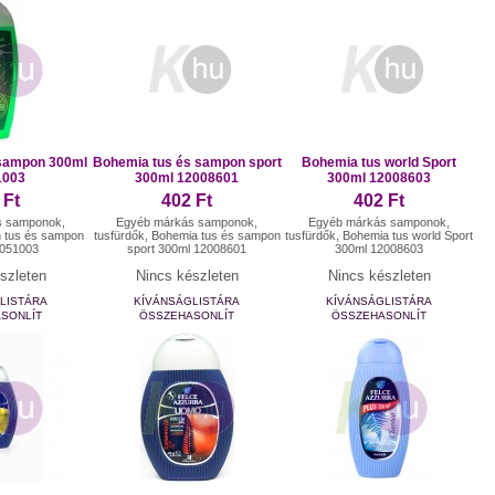
 sampon 300ml
Bohemia tus és sampon sport
Bohemia tus world Sport
1003
300ml 12008601
300ml 12008603
 Ft
402 Ft
402 Ft
s samponok,
Egyéb márkás samponok,
Egyéb márkás samponok,
n tus és sampon
tusfürdők, Bohemia tus és sampon
tusfürdők, Bohemia tus world Sport
5051003
sport 300ml 12008601
300ml 12008603
szleten
Nincs készleten
Nincs készleten
LISTÁRA
KÍVÁNSÁGLISTÁRA
KÍVÁNSÁGLISTÁRA
SONLÍT
ÖSSZEHASONLÍT
ÖSSZEHASONLÍT