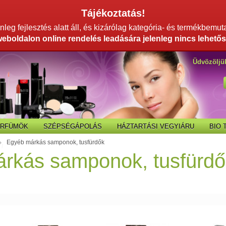
Tájékoztatás!
leg fejlesztés alatt áll, és kizárólag kategória- és termékbemut
weboldalon online rendelés leadására jelenleg nincs lehetős
Üdvözöljü
ARFÜMÖK
SZÉPSÉGÁPOLÁS
HÁZTARTÁSI VEGYIÁRU
BIO
Egyéb márkás samponok, tusfürdők
/
rkás samponok, tusfürdő