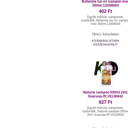
Bohemia tus és sampon ma
300ml 12008604
402 Ft
Egyéb márkás samponok,
tusfürdők, Bohemia tus és samp
man 300ml 12008604
Nincs készleten
KÍVÁNSÁGLISTÁRA
ÖSSZEHASONLÍT
Naturia sampon 500ml 2in1
Guarana-ffi 19136842
627 Ft
Egyéb márkás samponok,
tusfürdők, Naturia sampon 500m
2in1 Guarana-ffi 19136842