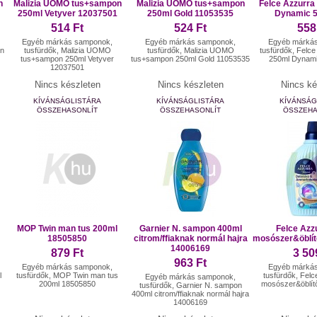
n
Malizia UOMO tus+sampon
Malizia UOMO tus+sampon
Felce Azzurra 
250ml Vetyver 12037501
250ml Gold 11053535
Dynamic 
514 Ft
524 Ft
558
Egyéb márkás samponok,
Egyéb márkás samponok,
Egyéb márká
on
tusfürdők, Malizia UOMO
tusfürdők, Malizia UOMO
tusfürdők, Felce 
tus+sampon 250ml Vetyver
tus+sampon 250ml Gold 11053535
250ml Dynam
12037501
Nincs készleten
Nincs készleten
Nincs ké
KÍVÁNSÁGLISTÁRA
KÍVÁNSÁGLISTÁRA
KÍVÁNSÁG
ÖSSZEHASONLÍT
ÖSSZEHASONLÍT
ÖSSZEHA
MOP Twin man tus 200ml
Garnier N. sampon 400ml
Felce Azz
18505850
citrom/ffiaknak normál hajra
mosószer&öblít
14006169
879 Ft
3 50
963 Ft
Egyéb márkás samponok,
Egyéb márká
l
tusfürdők, MOP Twin man tus
tusfürdők, Felc
Egyéb márkás samponok,
200ml 18505850
mosószer&öblít
tusfürdők, Garnier N. sampon
400ml citrom/ffiaknak normál hajra
14006169