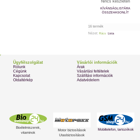
Nincs készleten
KÍVÁNSÁGLISTÁRA
ÖSSZEHASONLÍT
16 termék
Nézet:
Rács
Lista
Ügyfélszolgálat
Vásárlói információk
Rólunk
Árak
Cégünk
Vásárlási feltételek
Kapcsolat
Szállítási információk
Oldaltérkép
Adatvédelem
Bioélelmiszerek,
Mobiltelefon, tartozékok
Motor biztosítások
vitaminok
Utasbiztosítások