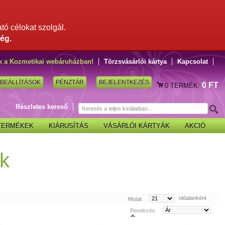
ató célokat szolgál.
ég.
k a Kozmetikai webáruházban!
Törzsvásárlói kártya
Kapcsolat
BEÁLLÍTÁSOK
PÉNZTÁR
BEJELENTKEZÉS
0 FT
0
TERMÉK:
Részletes kereső
 TERMÉKEK
KIÁRUSÍTÁS
VÁSÁRLÓI KÁRTYÁK
AKCIÓ
k
oldalanként
Mutat
Rendezés