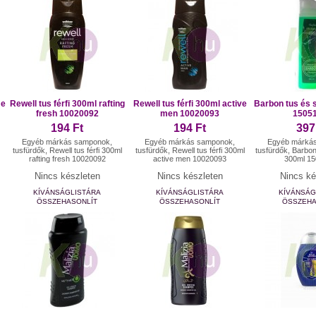
me
Rewell tus férfi 300ml rafting
Rewell tus férfi 300ml active
Barbon tus és
fresh 10020092
men 10020093
1505
194 Ft
194 Ft
397
Egyéb márkás samponok,
Egyéb márkás samponok,
Egyéb márká
tusfürdők, Rewell tus férfi 300ml
tusfürdők, Rewell tus férfi 300ml
tusfürdők, Barbo
rafting fresh 10020092
active men 10020093
300ml 1
Nincs készleten
Nincs készleten
Nincs ké
KÍVÁNSÁGLISTÁRA
KÍVÁNSÁGLISTÁRA
KÍVÁNSÁG
ÖSSZEHASONLÍT
ÖSSZEHASONLÍT
ÖSSZEHA