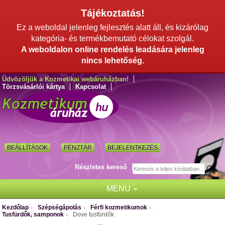
Tájékoztatás!
Ez a weboldal jelenleg fejlesztés alatt áll, és kizárólag
kategória- és termékbemutató célokat szolgál.
A weboldalon online rendelés leadására jelenleg
nincs lehetőség.
Üdvözöljük a Kozmetikai webáruházban!
Törzsvásárlói kártya
Kapcsolat
BEÁLLÍTÁSOK
PÉNZTÁR
BEJELENTKEZÉS
Részletes kereső
MENU
Kezdőlap
Szépségápolás
Férfi kozmetikumok
/
/
/
Tusfürdők, samponok
Dove tusfürdők
/