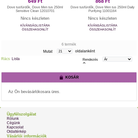
649 Ft
868 Ft
Dove tusfürdők, Dove Men tus 250ml
Dove tusfürdők, Dove Men tus 250ml Daily
Sensitive Clean 12010701
Purifying 11001164
Nincs készleten
Nincs készleten
KÍVÁNSÁGLISTÁRA
KÍVÁNSÁGLISTÁRA
ÖSSZEHASONLÍT
ÖSSZEHASONLÍT
6 termék
oldalanként
Mutat
Rács
Lista
Rendezés
KOSÁR
Az Ön bevásárlókosara üres.
Ügyfélszolgálat
Rólunk
Cégünk
Kapcsolat
Oldaltérkép
Vásárlói információk