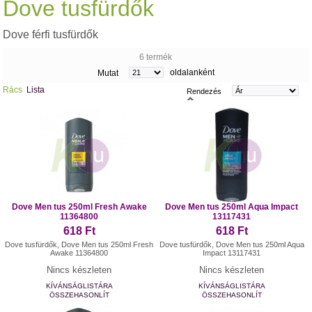
Dove tusfürdők
Dove férfi tusfürdők
6 termék
oldalanként
Mutat
Rács
Lista
Rendezés
Dove Men tus 250ml Fresh Awake
Dove Men tus 250ml Aqua Impact
11364800
13117431
618 Ft
618 Ft
Dove tusfürdők, Dove Men tus 250ml Fresh
Dove tusfürdők, Dove Men tus 250ml Aqua
Awake 11364800
Impact 13117431
Nincs készleten
Nincs készleten
KÍVÁNSÁGLISTÁRA
KÍVÁNSÁGLISTÁRA
ÖSSZEHASONLÍT
ÖSSZEHASONLÍT