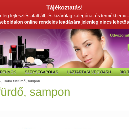
Tájékoztatás!
leg fejlesztés alatt áll, és kizárólag kategória- és termékbemut
weboldalon online rendelés leadására jelenleg nincs lehetős
Üdvözöljü
ARFÜMÖK
SZÉPSÉGÁPOLÁS
HÁZTARTÁSI VEGYIÁRU
BIO
Baba tusfürdő, sampon
/
fürdő, sampon