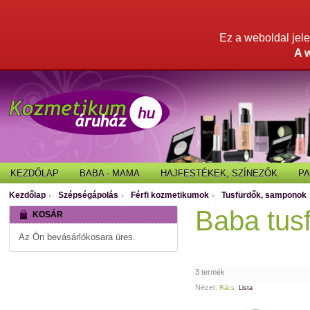
Ez a weboldal jelen
A 
KEZDŐLAP
BABA - MAMA
HAJFESTÉKEK, SZÍNEZŐK
P
Kezdőlap
Szépségápolás
Férfi kozmetikumok
Tusfürdők, samponok
/
/
/
Baba tus
KOSÁR
Az Ön bevásárlókosara üres.
3 termék
Nézet:
Rács
Lista