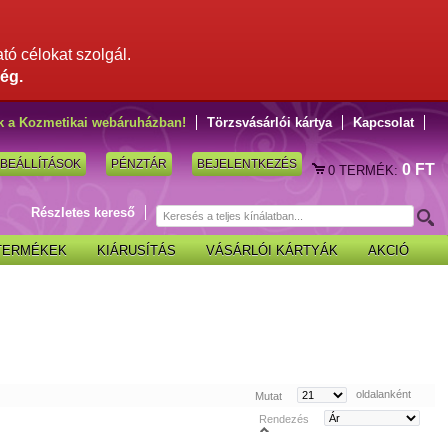
ató célokat szolgál.
ég.
k a Kozmetikai webáruházban!
Törzsvásárlói kártya
Kapcsolat
BEÁLLÍTÁSOK
PÉNZTÁR
BEJELENTKEZÉS
0 FT
0
TERMÉK:
Részletes kereső
 TERMÉKEK
KIÁRUSÍTÁS
VÁSÁRLÓI KÁRTYÁK
AKCIÓ
oldalanként
Mutat
Rendezés