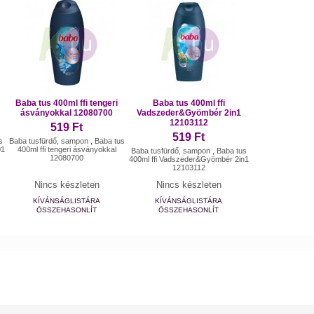
Baba tus 400ml ffi tengeri
Baba tus 400ml ffi
ásványokkal 12080700
Vadszeder&Gyömbér 2in1
12103112
519 Ft
519 Ft
s
Baba tusfürdő, sampon , Baba tus
01
400ml ffi tengeri ásványokkal
Baba tusfürdő, sampon , Baba tus
12080700
400ml ffi Vadszeder&Gyömbér 2in1
12103112
Nincs készleten
Nincs készleten
KÍVÁNSÁGLISTÁRA
KÍVÁNSÁGLISTÁRA
ÖSSZEHASONLÍT
ÖSSZEHASONLÍT