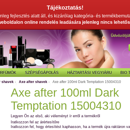
Tájékoztatás!
leg fejlesztés alatt áll, és kizárólag kategória- és termékbemut
weboldalon online rendelés leadására jelenleg nincs lehetős
Üdvözöljü
ARFÜMÖK
SZÉPSÉGÁPOLÁS
HÁZTARTÁSI VEGYIÁRU
BIO
r shavek
Axe after shavek
Axe after 100ml Dark Temptation 15004310
/
/
Axe after 100ml Dark
Temptation 15004310
Legyen Ön az első, aki véleményt ír erről a termékről
Iratkozzon fel az árértesítőre
Iratkozzon fel, hogy értesítést kaphasson, ha a termék újra raktáron v