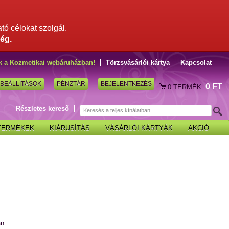
ató célokat szolgál.
ég.
k a Kozmetikai webáruházban!
Törzsvásárlói kártya
Kapcsolat
BEÁLLÍTÁSOK
PÉNZTÁR
BEJELENTKEZÉS
0 FT
0
TERMÉK:
Részletes kereső
 TERMÉKEK
KIÁRUSÍTÁS
VÁSÁRLÓI KÁRTYÁK
AKCIÓ
an