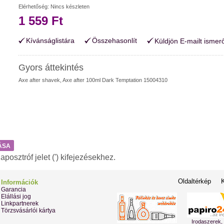
Elérhetőség:
Nincs készleten
1 559 Ft
Kívánságlistára
Összehasonlít
Küldjön E-mailt ismer
Gyors áttekintés
Axe after shavek, Axe after 100ml Dark Temptation 15004310
ÁSA
osztróf jelet (') kifejezésekhez.
Oldaltérkép
Információk
Garancia
Elállási jog
Linkpartnerek
Törzsvásárlói kártya
Irodaszerek,