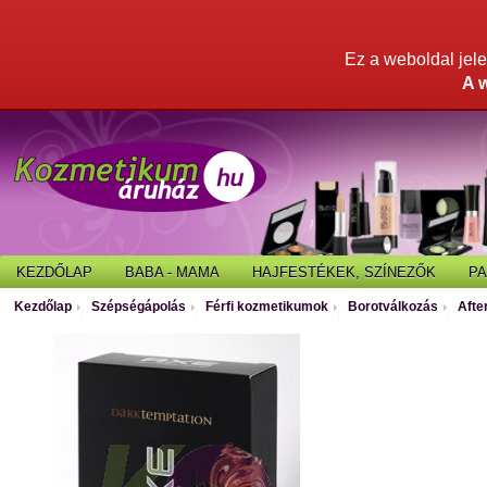
Ez a weboldal jelen
A 
KEZDŐLAP
BABA - MAMA
HAJFESTÉKEK, SZÍNEZŐK
P
Kezdőlap
Szépségápolás
Férfi kozmetikumok
Borotválkozás
Afte
/
/
/
/