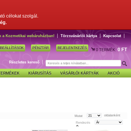
ató célokat szolgál.
ég.
k a Kozmetikai webáruházban!
Törzsvásárlói kártya
Kapcsolat
BEÁLLÍTÁSOK
PÉNZTÁR
BEJELENTKEZÉS
0 FT
0
TERMÉK:
Részletes kereső
 TERMÉKEK
KIÁRUSÍTÁS
VÁSÁRLÓI KÁRTYÁK
AKCIÓ
oldalanként
Mutat
Rendezés