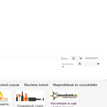
oldalanként
Mutat
Rendezés
Kereső szavak
Részletes kereső
Megrendelések és visszaküldés
Vászonképek és saját
 papírok
Üvegpalackok, csatos