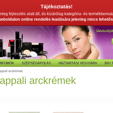
Tájékoztatás!
leg fejlesztés alatt áll, és kizárólag kategória- és termékbemut
weboldalon online rendelés leadására jelenleg nincs lehetős
Üdvözöljü
ARFÜMÖK
SZÉPSÉGÁPOLÁS
HÁZTARTÁSI VEGYIÁRU
BIO
appali arckrémek
nappali arckrémek