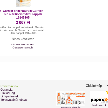
m
Garnier skin naturals Garnier
s.n.nutritionist 50ml nappali
19145805
3 067 Ft
er
Garnier nappali arckrémek, Garnier
i,
skin naturals Garnier s.n.nutritionist
50ml nappali 19145805
Nincs készleten
KÍVÁNSÁGLISTÁRA
ÖSSZEHASONLÍT
Oldaltérkép
Információk
Garancia
Elállási jog
Linkpartnerek
Törzsvásárlói kártya
Irodaszerek,
Pálinkás címkék