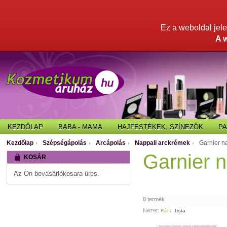
Ez a weboldal jelen
A 
KEZDŐLAP
BABA - MAMA
HAJFESTÉKEK, SZÍNEZŐK
P
Kezdőlap
Szépségápolás
Arcápolás
Nappali arckrémek
Garnier n
/
/
/
/
Garnier 
KOSÁR
Az Ön bevásárlókosara üres.
8 termék
Nézet:
Rács
Lista