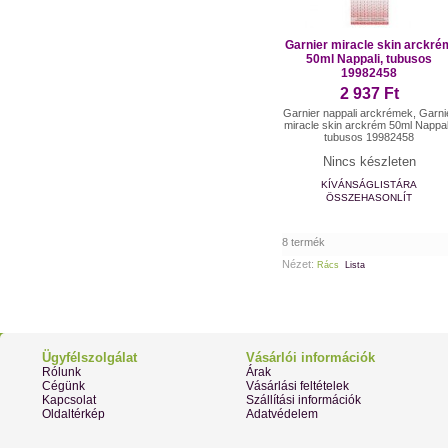
Garnier miracle skin arckré
50ml Nappali, tubusos
19982458
2 937 Ft
Garnier nappali arckrémek, Garni
miracle skin arckrém 50ml Nappal
tubusos 19982458
Nincs készleten
KÍVÁNSÁGLISTÁRA
ÖSSZEHASONLÍT
8 termék
Nézet:
Rács
Lista
Ügyfélszolgálat
Vásárlói információk
Rólunk
Árak
Cégünk
Vásárlási feltételek
Kapcsolat
Szállítási információk
Oldaltérkép
Adatvédelem