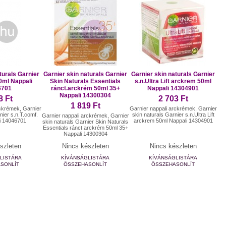
turals Garnier
Garnier skin naturals Garnier
Garnier skin naturals Garnier
50ml Nappali
Skin Naturals Essentials
s.n.Ultra Lift arckrem 50ml
6701
ránct.arckrém 50ml 35+
Nappali 14304901
Nappali 14300304
8 Ft
2 703 Ft
1 819 Ft
rckrémek, Garnier
Garnier nappali arckrémek, Garnier
nier s.n.T.comf.
skin naturals Garnier s.n.Ultra Lift
Garnier nappali arckrémek, Garnier
i 14046701
arckrem 50ml Nappali 14304901
skin naturals Garnier Skin Naturals
Essentials ránct.arckrém 50ml 35+
Nappali 14300304
szleten
Nincs készleten
Nincs készleten
LISTÁRA
KÍVÁNSÁGLISTÁRA
KÍVÁNSÁGLISTÁRA
SONLÍT
ÖSSZEHASONLÍT
ÖSSZEHASONLÍT