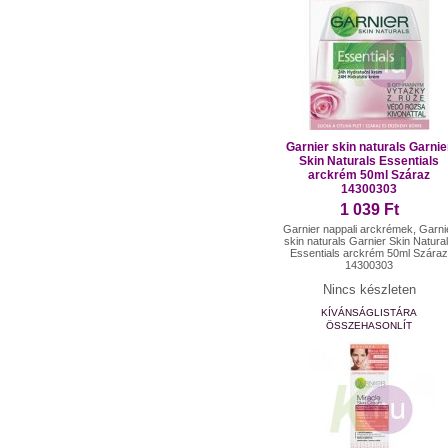
Garnier skin naturals Garnie
Skin Naturals Essentials
arckrém 50ml Száraz
14300303
1 039 Ft
Garnier nappali arckrémek, Garni
skin naturals Garnier Skin Natura
Essentials arckrém 50ml Szára
14300303
Nincs készleten
KÍVÁNSÁGLISTÁRA
ÖSSZEHASONLÍT