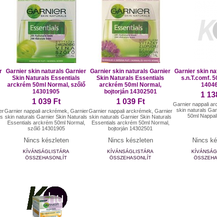
r
Garnier skin naturals Garnier
Garnier skin naturals Garnier
Garnier skin na
Skin Naturals Essentials
Skin Naturals Essentials
s.n.T.comf. 
arckrém 50ml Normal, szőlő
arckrém 50ml Normal,
1404
14301905
bojtorján 14302501
1 13
1 039 Ft
1 039 Ft
Garnier nappali a
skin naturals Gar
er
Garnier nappali arckrémek, Garnier
Garnier nappali arckrémek, Garnier
50ml Nappal
ls
skin naturals Garnier Skin Naturals
skin naturals Garnier Skin Naturals
z
Essentials arckrém 50ml Normal,
Essentials arckrém 50ml Normal,
szőlő 14301905
bojtorján 14302501
Nincs készleten
Nincs készleten
Nincs ké
KÍVÁNSÁGLISTÁRA
KÍVÁNSÁGLISTÁRA
KÍVÁNSÁG
ÖSSZEHASONLÍT
ÖSSZEHASONLÍT
ÖSSZEHA