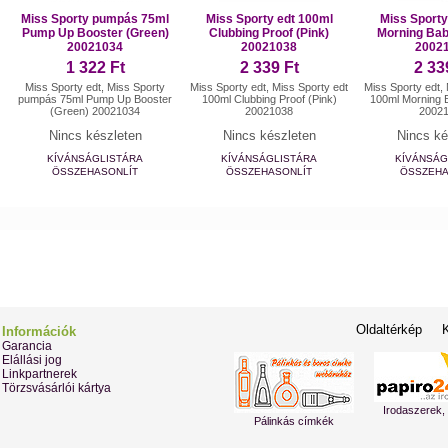
Miss Sporty pumpás 75ml
Miss Sporty edt 100ml
Miss Sporty
Pump Up Booster (Green)
Clubbing Proof (Pink)
Morning Bab
20021034
20021038
2002
1 322 Ft
2 339 Ft
2 33
Miss Sporty edt, Miss Sporty
Miss Sporty edt, Miss Sporty edt
Miss Sporty edt,
pumpás 75ml Pump Up Booster
100ml Clubbing Proof (Pink)
100ml Morning 
(Green) 20021034
20021038
2002
Nincs készleten
Nincs készleten
Nincs ké
KÍVÁNSÁGLISTÁRA
KÍVÁNSÁGLISTÁRA
KÍVÁNSÁG
ÖSSZEHASONLÍT
ÖSSZEHASONLÍT
ÖSSZEHA
Oldaltérkép
Információk
Garancia
Elállási jog
Linkpartnerek
Törzsvásárlói kártya
Irodaszerek,
Pálinkás címkék