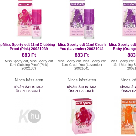
Up
Miss Sporty edt 11ml Clubbing
Miss Sporty edt 11ml Crush
Miss Sporty ed
Proof (Pink) 20021039
You (Lavender) 20021041
Baby (Orang
883 Ft
883 Ft
883
t
Miss Sporty edt, Miss Sporty edt
Miss Sporty edt, Miss Sporty edt
Miss Sporty edt,
11ml Clubbing Proof (Pink)
11ml Crush You (Lavender)
11ml Morning 
20021039
20021041
2002
Nincs készleten
Nincs készleten
Nincs ké
KÍVÁNSÁGLISTÁRA
KÍVÁNSÁGLISTÁRA
KÍVÁNSÁG
ÖSSZEHASONLÍT
ÖSSZEHASONLÍT
ÖSSZEHA