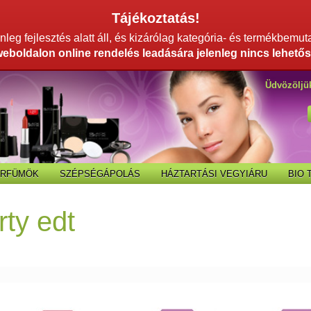
Tájékoztatás!
leg fejlesztés alatt áll, és kizárólag kategória- és termékbemut
weboldalon online rendelés leadására jelenleg nincs lehetős
Üdvözöljü
ARFÜMÖK
SZÉPSÉGÁPOLÁS
HÁZTARTÁSI VEGYIÁRU
BIO
ty edt