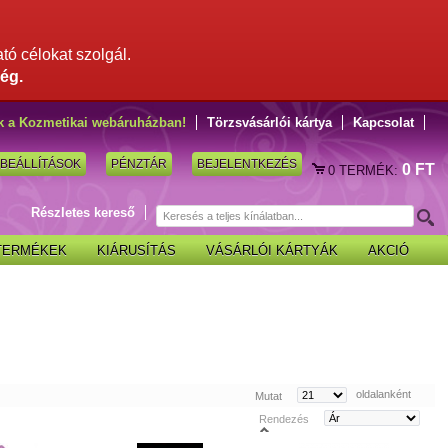
ató célokat szolgál.
ég.
k a Kozmetikai webáruházban!
Törzsvásárlói kártya
Kapcsolat
BEÁLLÍTÁSOK
PÉNZTÁR
BEJELENTKEZÉS
0 FT
0
TERMÉK:
Részletes kereső
 TERMÉKEK
KIÁRUSÍTÁS
VÁSÁRLÓI KÁRTYÁK
AKCIÓ
oldalanként
Mutat
Rendezés