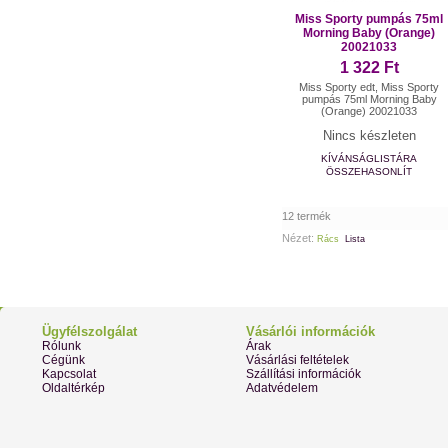
Miss Sporty pumpás 75ml
Morning Baby (Orange)
20021033
1 322 Ft
Miss Sporty edt, Miss Sporty
pumpás 75ml Morning Baby
(Orange) 20021033
Nincs készleten
KÍVÁNSÁGLISTÁRA
ÖSSZEHASONLÍT
12 termék
Nézet:
Rács
Lista
Ügyfélszolgálat
Vásárlói információk
Rólunk
Árak
Cégünk
Vásárlási feltételek
Kapcsolat
Szállítási információk
Oldaltérkép
Adatvédelem