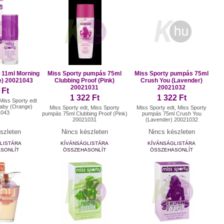
t 11ml Morning
Miss Sporty pumpás 75ml
Miss Sporty pumpás 75ml
e) 20021043
Clubbing Proof (Pink)
Crush You (Lavender)
20021031
20021032
 Ft
1 322 Ft
1 322 Ft
 Miss Sporty edt
Baby (Orange)
Miss Sporty edt, Miss Sporty
Miss Sporty edt, Miss Sporty
1043
pumpás 75ml Clubbing Proof (Pink)
pumpás 75ml Crush You
20021031
(Lavender) 20021032
szleten
Nincs készleten
Nincs készleten
LISTÁRA
KÍVÁNSÁGLISTÁRA
KÍVÁNSÁGLISTÁRA
SONLÍT
ÖSSZEHASONLÍT
ÖSSZEHASONLÍT