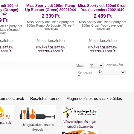
 edt 100ml
Miss Sporty edt 100ml Pump
Miss Sporty edt 100ml Crush
y (Orange)
Up Booster (Green) 20021044
You (Lavender) 20021040
1042
2 339 Ft
2 469 Ft
9 Ft
Miss Sporty edt, Miss Sporty edt
Miss Sporty edt, Miss Sporty edt
100ml Pump Up Booster (Green)
100ml Crush You (Lavender)
 Miss Sporty edt
20021044
20021040
Baby (Orange)
1042
szleten
Nincs készleten
Nincs készleten
LISTÁRA
KÍVÁNSÁGLISTÁRA
KÍVÁNSÁGLISTÁRA
SONLÍT
ÖSSZEHASONLÍT
ÖSSZEHASONLÍT
oldalanként
Mutat
Rendezés
Kereső szavak
Részletes kereső
Megrendelések és visszaküldés
Vászonképek és saját
 papírok
Üvegpalackok, csatos
fotóból vászonkép
üvegek