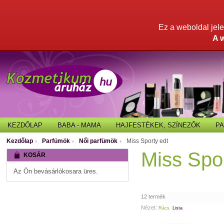
Ez a weboldal jelen
A 
KEZDŐLAP
BABA - MAMA
HAJFESTÉKEK, SZÍNEZŐK
P
Kezdőlap
Parfümök
Női parfümök
Miss Sporty edt
/
/
/
Miss Spor
KOSÁR
Az Ön bevásárlókosara üres.
12 termék
Nézet:
Rács
Lista