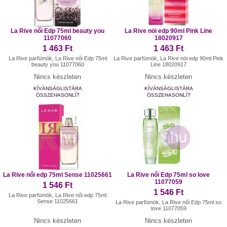
La Rive női Edp 75ml beauty you
La Rive nöi edp 90ml Pink Line
11077060
18020917
1 463 Ft
1 463 Ft
La Rive parfümök, La Rive női Edp 75ml
La Rive parfümök, La Rive nöi edp 90ml Pink
beauty you 11077060
Line 18020917
Nincs készleten
Nincs készleten
KÍVÁNSÁGLISTÁRA
KÍVÁNSÁGLISTÁRA
ÖSSZEHASONLÍT
ÖSSZEHASONLÍT
La Rive női edp 75ml Sense 11025661
La Rive női Edp 75ml so love
11077059
1 546 Ft
1 546 Ft
La Rive parfümök, La Rive női edp 75ml
Sense 11025661
La Rive parfümök, La Rive női Edp 75ml so
love 11077059
Nincs készleten
Nincs készleten