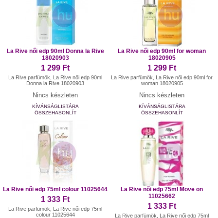
La Rive női edp 90ml Donna la Rive
La Rive női edp 90ml for woman
18020903
18020905
1 299 Ft
1 299 Ft
La Rive parfümök, La Rive női edp 90ml
La Rive parfümök, La Rive női edp 90ml for
Donna la Rive 18020903
woman 18020905
Nincs készleten
Nincs készleten
KÍVÁNSÁGLISTÁRA
KÍVÁNSÁGLISTÁRA
ÖSSZEHASONLÍT
ÖSSZEHASONLÍT
La Rive női edp 75ml colour 11025644
La Rive női edp 75ml Move on
11025662
1 333 Ft
1 333 Ft
La Rive parfümök, La Rive női edp 75ml
colour 11025644
La Rive parfümök, La Rive női edp 75ml