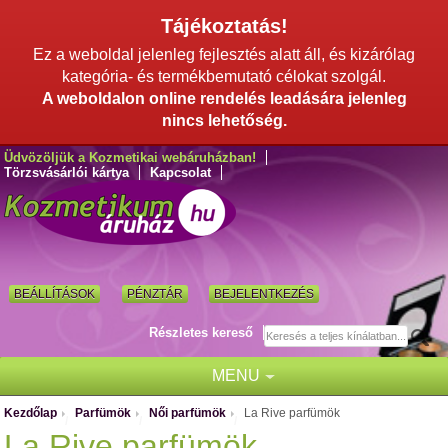
Tájékoztatás!
Ez a weboldal jelenleg fejlesztés alatt áll, és kizárólag
kategória- és termékbemutató célokat szolgál.
A weboldalon online rendelés leadására jelenleg
nincs lehetőség.
Üdvözöljük a Kozmetikai webáruházban!
Törzsvásárlói kártya
Kapcsolat
BEÁLLÍTÁSOK
PÉNZTÁR
BEJELENTKEZÉS
Részletes kereső
MENU
Kezdőlap
Parfümök
Női parfümök
La Rive parfümök
/
/
/
La Rive parfümök