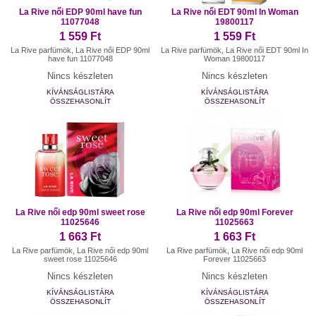
La Rive női EDP 90ml have fun
La Rive női EDT 90ml In Woman
11077048
19800117
1 559 Ft
1 559 Ft
La Rive parfümök, La Rive női EDP 90ml
La Rive parfümök, La Rive női EDT 90ml In
have fun 11077048
Woman 19800117
Nincs készleten
Nincs készleten
KÍVÁNSÁGLISTÁRA
KÍVÁNSÁGLISTÁRA
ÖSSZEHASONLÍT
ÖSSZEHASONLÍT
La Rive női edp 90ml sweet rose
La Rive női edp 90ml Forever
11025646
11025663
1 663 Ft
1 663 Ft
La Rive parfümök, La Rive női edp 90ml
La Rive parfümök, La Rive női edp 90ml
sweet rose 11025646
Forever 11025663
Nincs készleten
Nincs készleten
KÍVÁNSÁGLISTÁRA
KÍVÁNSÁGLISTÁRA
ÖSSZEHASONLÍT
ÖSSZEHASONLÍT