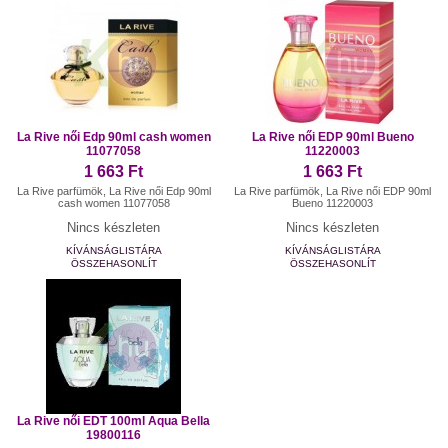
La Rive női Edp 90ml cash women
La Rive női EDP 90ml Bueno
11077058
11220003
1 663 Ft
1 663 Ft
La Rive parfümök, La Rive női Edp 90ml
La Rive parfümök, La Rive női EDP 90ml
cash women 11077058
Bueno 11220003
Nincs készleten
Nincs készleten
KÍVÁNSÁGLISTÁRA
KÍVÁNSÁGLISTÁRA
ÖSSZEHASONLÍT
ÖSSZEHASONLÍT
La Rive női EDT 100ml Aqua Bella
19800116