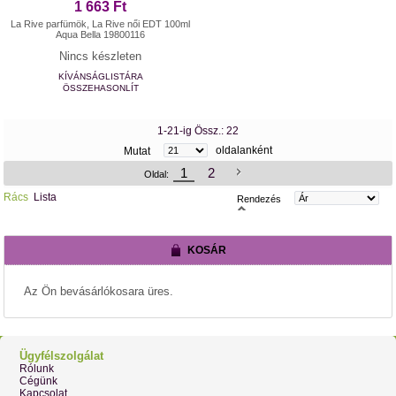
1 663 Ft
La Rive parfümök, La Rive női EDT 100ml
Aqua Bella 19800116
Nincs készleten
KÍVÁNSÁGLISTÁRA
ÖSSZEHASONLÍT
1-21-ig Össz.: 22
oldalanként
Mutat
1
2
Oldal:
Rács
Lista
Rendezés
KOSÁR
Az Ön bevásárlókosara üres.
Ügyfélszolgálat
Rólunk
Cégünk
Kapcsolat