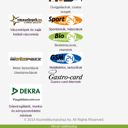
Üvegpalackok, csatos
üvegek
Sporttáskák, hátizsákok
Vászonképek és saját
fotóból vászonkép
Bioélelmiszerek,
vitaminok
Mobiltelefon, tartozékok
Motor biztosítások
Utasbiztosítások
Gastro-card éttermek
Gépvizsgálatok, munka-
és környezetvédelmi
mérések
© 2014 Kozmetikumaruhaz.hu. All Rights Reserved.
Hircon webhosting