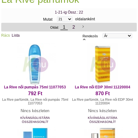
1-21-ig Össz.: 22
oldalanként
Mutat
1
2
Oldal:
Rács
Lista
Rendezés
La Rive női pumpás 75ml 11077053
La Rive női EDP 30ml 11220004
792 Ft
870 Ft
La Rive parfümök, La Rive női pumpás 75ml
La Rive parfümök, La Rive női EDP 30ml
11077053
11220004
Nincs készleten
Nincs készleten
KÍVÁNSÁGLISTÁRA
KÍVÁNSÁGLISTÁRA
ÖSSZEHASONLÍT
ÖSSZEHASONLÍT