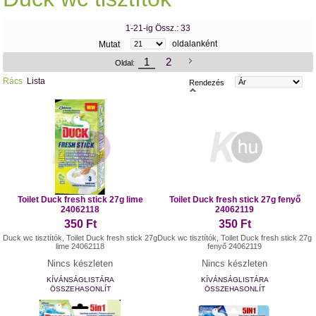
1-21-ig Össz.: 33
oldalanként
Mutat
1
2
Oldal:
Rács
Lista
Rendezés
Toilet Duck fresh stick 27g lime
Toilet Duck fresh stick 27g fenyő
24062118
24062119
350 Ft
350 Ft
Duck wc tisztítók, Toilet Duck fresh stick 27g
Duck wc tisztítók, Toilet Duck fresh stick 27g
lime 24062118
fenyő 24062119
Nincs készleten
Nincs készleten
KÍVÁNSÁGLISTÁRA
KÍVÁNSÁGLISTÁRA
ÖSSZEHASONLÍT
ÖSSZEHASONLÍT