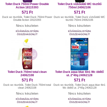
Toilet Duck 750ml Power Double
Toilet Duck vízkőoldó WC tisztító
Action 18115393
750ml 24062106
571 Ft
571 Ft
Duck wc tisztítók, Toilet Duck 750ml Power
Duck wc tisztítók, Toilet Duck vízkőoldó WC
Double Action 18115393
tisztító 750ml 24062106
Nincs készleten
Nincs készleten
KÍVÁNSÁGLISTÁRA
KÍVÁNSÁGLISTÁRA
ÖSSZEHASONLÍT
ÖSSZEHASONLÍT
Toilet Duck 750ml total clean
Toilet Duck aqua blue 4in1 Wc öblítő
24062108
ut. 2*40g 24062128
571 Ft
571 Ft
Duck wc tisztítók, Toilet Duck 750ml total
Duck wc tisztítók, Toilet Duck aqua blue 4in1
clean 24062108
Wc öblítő ut. 2*40g 24062128
Nincs készleten
Nincs készleten
KÍVÁNSÁGLISTÁRA
KÍVÁNSÁGLISTÁRA
ÖSSZEHASONLÍT
ÖSSZEHASONLÍT