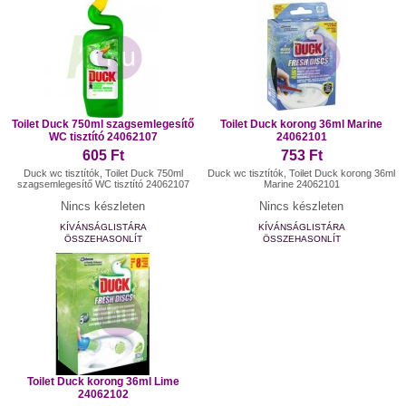
Toilet Duck 750ml szagsemlegesítő
Toilet Duck korong 36ml Marine
WC tisztító 24062107
24062101
605 Ft
753 Ft
Duck wc tisztítók, Toilet Duck 750ml
Duck wc tisztítók, Toilet Duck korong 36ml
szagsemlegesítő WC tisztító 24062107
Marine 24062101
Nincs készleten
Nincs készleten
KÍVÁNSÁGLISTÁRA
KÍVÁNSÁGLISTÁRA
ÖSSZEHASONLÍT
ÖSSZEHASONLÍT
Toilet Duck korong 36ml Lime
24062102