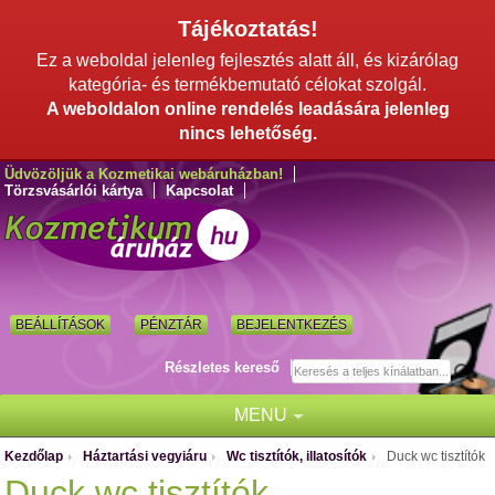
Tájékoztatás!
Ez a weboldal jelenleg fejlesztés alatt áll, és kizárólag
kategória- és termékbemutató célokat szolgál.
A weboldalon online rendelés leadására jelenleg
nincs lehetőség.
Üdvözöljük a Kozmetikai webáruházban!
Törzsvásárlói kártya
Kapcsolat
BEÁLLÍTÁSOK
PÉNZTÁR
BEJELENTKEZÉS
Részletes kereső
MENU
Kezdőlap
Háztartási vegyiáru
Wc tisztítók, illatosítók
Duck wc tisztítók
/
/
/
Duck wc tisztítók