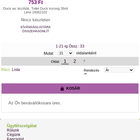
753 Ft
Duck wc tisztítók, Toilet Duck korong 36ml
Lime 24062102
Nincs készleten
KÍVÁNSÁGLISTÁRA
ÖSSZEHASONLÍT
1-21-ig Össz.: 33
oldalanként
Mutat
1
2
Oldal:
Rács
Lista
Rendezés
KOSÁR
Az Ön bevásárlókosara üres.
Ügyfélszolgálat
Rólunk
Cégünk
Kapcsolat