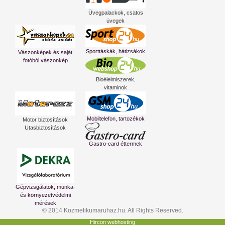
Üvegpalackok, csatos
üvegek
Sporttáskák, hátizsákok
Vászonképek és saját
fotóból vászonkép
Bioélelmiszerek,
vitaminok
Mobiltelefon, tartozékok
Motor biztosítások
Utasbiztosítások
Gastro-card éttermek
Gépvizsgálatok, munka-
és környezetvédelmi
mérések
© 2014 Kozmetikumaruhaz.hu. All Rights Reserved.
Hircon webhosting