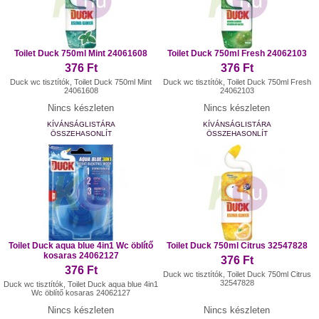
Toilet Duck 750ml Mint 24061608
Toilet Duck 750ml Fresh 24062103
376 Ft
376 Ft
Duck wc tisztítók, Toilet Duck 750ml Mint
Duck wc tisztítók, Toilet Duck 750ml Fresh
24061608
24062103
Nincs készleten
Nincs készleten
KÍVÁNSÁGLISTÁRA
KÍVÁNSÁGLISTÁRA
ÖSSZEHASONLÍT
ÖSSZEHASONLÍT
Toilet Duck aqua blue 4in1 Wc öblítő
Toilet Duck 750ml Citrus 32547828
kosaras 24062127
376 Ft
376 Ft
Duck wc tisztítók, Toilet Duck 750ml Citrus
32547828
Duck wc tisztítók, Toilet Duck aqua blue 4in1
Wc öblítő kosaras 24062127
Nincs készleten
Nincs készleten