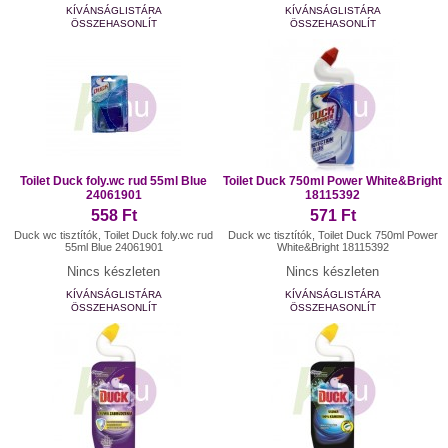
KÍVÁNSÁGLISTÁRA
KÍVÁNSÁGLISTÁRA
ÖSSZEHASONLÍT
ÖSSZEHASONLÍT
Toilet Duck foly.wc rud 55ml Blue
Toilet Duck 750ml Power White&Bright
24061901
18115392
558 Ft
571 Ft
Duck wc tisztítók, Toilet Duck foly.wc rud
Duck wc tisztítók, Toilet Duck 750ml Power
55ml Blue 24061901
White&Bright 18115392
Nincs készleten
Nincs készleten
KÍVÁNSÁGLISTÁRA
KÍVÁNSÁGLISTÁRA
ÖSSZEHASONLÍT
ÖSSZEHASONLÍT