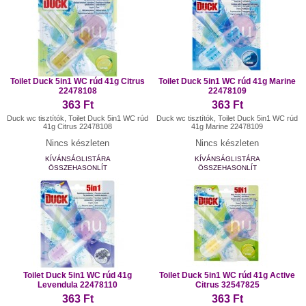
Toilet Duck 5in1 WC rúd 41g Citrus
Toilet Duck 5in1 WC rúd 41g Marine
22478108
22478109
363 Ft
363 Ft
Duck wc tisztítók, Toilet Duck 5in1 WC rúd
Duck wc tisztítók, Toilet Duck 5in1 WC rúd
41g Citrus 22478108
41g Marine 22478109
Nincs készleten
Nincs készleten
KÍVÁNSÁGLISTÁRA
KÍVÁNSÁGLISTÁRA
ÖSSZEHASONLÍT
ÖSSZEHASONLÍT
Toilet Duck 5in1 WC rúd 41g
Toilet Duck 5in1 WC rúd 41g Active
Levendula 22478110
Citrus 32547825
363 Ft
363 Ft