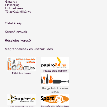
Garancia
Elállási jog
Linkpartnerek
Törzsvásárlói kártya
Oldaltérkép
Kereső szavak
Részletes kereső
Megrendelések és visszaküldés
Irodaszerek, papírok
Pálinkás címkék
Üvegpalackok, csatos
üvegek
Sporttáskák, hátizsákok