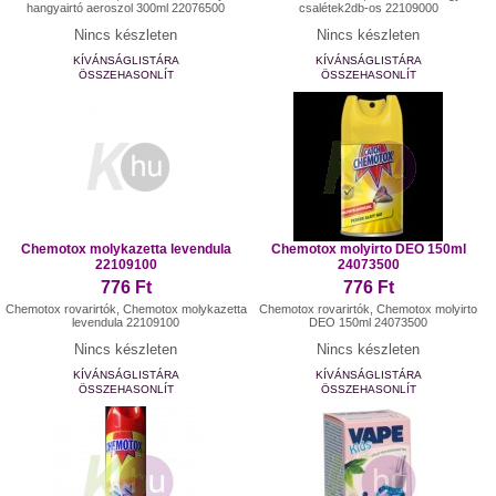
hangyairtó aeroszol 300ml 22076500
csalétek2db-os 22109000
Nincs készleten
Nincs készleten
KÍVÁNSÁGLISTÁRA
KÍVÁNSÁGLISTÁRA
ÖSSZEHASONLÍT
ÖSSZEHASONLÍT
Chemotox molykazetta levendula
Chemotox molyirto DEO 150ml
22109100
24073500
776 Ft
776 Ft
Chemotox rovarirtók, Chemotox molykazetta
Chemotox rovarirtók, Chemotox molyirto
levendula 22109100
DEO 150ml 24073500
Nincs készleten
Nincs készleten
KÍVÁNSÁGLISTÁRA
KÍVÁNSÁGLISTÁRA
ÖSSZEHASONLÍT
ÖSSZEHASONLÍT