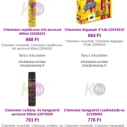
Chemotox repülőrovar-irtó aeroszol
Chemotox légypapír 4*1db 22043610
400ml 22046201
694 Ft
688 Ft
Chemotox rovarirtók, Chemotox légypapír
4*1db 22043610
Chemotox rovarirtók, Chemotox repülőrovar-
irtó aeroszol 400ml 22046201
Nincs készleten
Nincs készleten
KÍVÁNSÁGLISTÁRA
KÍVÁNSÁGLISTÁRA
ÖSSZEHASONLÍT
ÖSSZEHASONLÍT
Chemotox csótány- és hangyairtó
Chemotox hangyairtó csalétek2db-os
aeroszol 300ml 22076500
22109000
701 Ft
776 Ft
Chemotox rovarirtók, Chemotox csótány- és
Chemotox rovarirtók, Chemotox hangyairtó