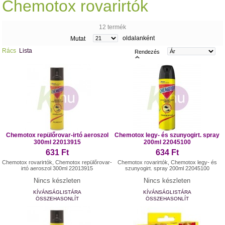
Chemotox rovarirtók
12 termék
oldalanként
Mutat
Rács
Lista
Rendezés
Chemotox repülőrovar-irtó aeroszol
Chemotox legy- és szunyogirt. spray
300ml 22013915
200ml 22045100
631 Ft
634 Ft
Chemotox rovarirtók, Chemotox repülőrovar-
Chemotox rovarirtók, Chemotox legy- és
irtó aeroszol 300ml 22013915
szunyogirt. spray 200ml 22045100
Nincs készleten
Nincs készleten
KÍVÁNSÁGLISTÁRA
KÍVÁNSÁGLISTÁRA
ÖSSZEHASONLÍT
ÖSSZEHASONLÍT