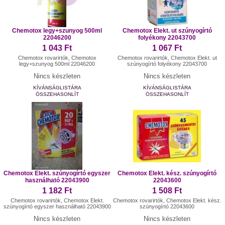
Chemotox legy+szunyog 500ml
Chemotox Elekt. ut szúnyogírtó
22046200
folyékony 22043700
1 043 Ft
1 067 Ft
Chemotox rovarirtók, Chemotox
Chemotox rovarirtók, Chemotox Elekt. ut
legy+szunyog 500ml 22046200
szúnyogírtó folyékony 22043700
Nincs készleten
Nincs készleten
KÍVÁNSÁGLISTÁRA
KÍVÁNSÁGLISTÁRA
ÖSSZEHASONLÍT
ÖSSZEHASONLÍT
Chemotox Elekt. szúnyogírtó egyszer
Chemotox Elekt. kész. szúnyogírtó
használható 22043900
22043600
1 182 Ft
1 508 Ft
Chemotox rovarirtók, Chemotox Elekt.
Chemotox rovarirtók, Chemotox Elekt. kész.
szúnyogírtó egyszer használható 22043900
szúnyogírtó 22043600
Nincs készleten
Nincs készleten