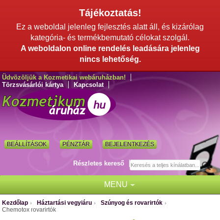
Tájékoztatás!
Ez a weboldal jelenleg fejlesztés alatt áll, és kizárólag
kategória- és termékbemutató célokat szolgál.
A weboldalon online rendelés leadására jelenleg
nincs lehetőség.
Üdvözöljük a Kozmetikai webáruházban!
Törzsvásárlói kártya
Kapcsolat
BEÁLLÍTÁSOK
PÉNZTÁR
BEJELENTKEZÉS
Részletes kereső
MENU
Kezdőlap
Háztartási vegyiáru
Szúnyog és rovarirtók
/
/
/
Chemotox rovarirtók