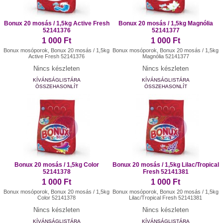
Bonux 20 mosás / 1,5kg Active Fresh
Bonux 20 mosás / 1,5kg Magnólia
52141376
52141377
1 000 Ft
1 000 Ft
Bonux mosóporok, Bonux 20 mosás / 1,5kg
Bonux mosóporok, Bonux 20 mosás / 1,5kg
Active Fresh 52141376
Magnólia 52141377
Nincs készleten
Nincs készleten
KÍVÁNSÁGLISTÁRA
KÍVÁNSÁGLISTÁRA
ÖSSZEHASONLÍT
ÖSSZEHASONLÍT
Bonux 20 mosás / 1,5kg Color
Bonux 20 mosás / 1,5kg Lilac/Tropical
52141378
Fresh 52141381
1 000 Ft
1 000 Ft
Bonux mosóporok, Bonux 20 mosás / 1,5kg
Bonux mosóporok, Bonux 20 mosás / 1,5kg
Color 52141378
Lilac/Tropical Fresh 52141381
Nincs készleten
Nincs készleten
KÍVÁNSÁGLISTÁRA
KÍVÁNSÁGLISTÁRA