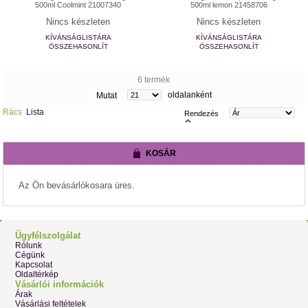
500ml Coolmint 21007340
500ml lemon 21458706
Nincs készleten
Nincs készleten
KÍVÁNSÁGLISTÁRA
KÍVÁNSÁGLISTÁRA
ÖSSZEHASONLÍT
ÖSSZEHASONLÍT
6 termék
oldalanként
Mutat
Rács
Lista
Rendezés
KOSÁR
Az Ön bevásárlókosara üres.
Ügyfélszolgálat
Rólunk
Cégünk
Kapcsolat
Oldaltérkép
Vásárlói információk
Árak
Vásárlási feltételek