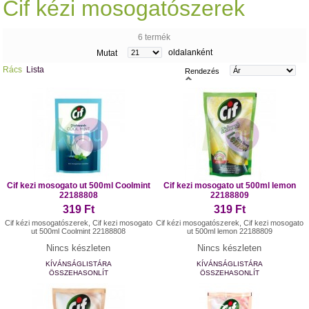
Cif kézi mosogatószerek
6 termék
oldalanként
Mutat
Rács
Lista
Rendezés
Cif kezi mosogato ut 500ml Coolmint
Cif kezi mosogato ut 500ml lemon
22188808
22188809
319 Ft
319 Ft
Cif kézi mosogatószerek, Cif kezi mosogato
Cif kézi mosogatószerek, Cif kezi mosogato
ut 500ml Coolmint 22188808
ut 500ml lemon 22188809
Nincs készleten
Nincs készleten
KÍVÁNSÁGLISTÁRA
KÍVÁNSÁGLISTÁRA
ÖSSZEHASONLÍT
ÖSSZEHASONLÍT