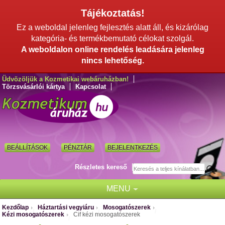
Tájékoztatás!
Ez a weboldal jelenleg fejlesztés alatt áll, és kizárólag
kategória- és termékbemutató célokat szolgál.
A weboldalon online rendelés leadására jelenleg
nincs lehetőség.
Üdvözöljük a Kozmetikai webáruházban!
Törzsvásárlói kártya
Kapcsolat
BEÁLLÍTÁSOK
PÉNZTÁR
BEJELENTKEZÉS
Részletes kereső
MENU
Kezdőlap
Háztartási vegyiáru
Mosogatószerek
/
/
/
Kézi mosogatószerek
Cif kézi mosogatószerek
/