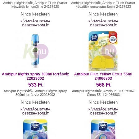
Ambipur légfrissítők, Ambipur Flush Starter
Ambipur légfrissítők, Ambipur Flush Starter
készülék lemon&lime 24167920
készülék eucalyptus&mint 24167923
Nincs készleten
Nincs készleten
KÍVÁNSÁGLISTÁRA
KÍVÁNSÁGLISTÁRA
ÖSSZEHASONLÍT
ÖSSZEHASONLÍT
Ambipur légfris.spray 300ml forrásvíz
Ambipur Fl.ut. Yellow Citrus 55ml
22023002
24066803
533 Ft
568 Ft
Ambipur légfrissítők, Ambipur légfris.spray
Ambipur légfrissítők, Ambipur Fl.ut. Yellow
300ml forrásvíz 22023002
Citrus 55ml 24066803
Nincs készleten
Nincs készleten
KÍVÁNSÁGLISTÁRA
KÍVÁNSÁGLISTÁRA
ÖSSZEHASONLÍT
ÖSSZEHASONLÍT