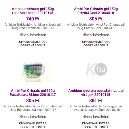
Ambipur cristals gél 150g
Ambi Pur Cristals gél 150g
rose&orchidea 22010118
Fresh&Cool 21044418
740 Ft
805 Ft
Ambipur légfrissítők, Ambipur cristals gél
Ambipur légfrissítők, Ambi Pur Cristals gél
150g rose&orchidea 22010118
150g Fresh&Cool 21044418
Nincs készleten
Nincs készleten
KÍVÁNSÁGLISTÁRA
KÍVÁNSÁGLISTÁRA
ÖSSZEHASONLÍT
ÖSSZEHASONLÍT
Ambi Pur Cristals gél 150g
Ambipur gyertya nevadai sivatagi
Eucaliptusz&Lime 22010117
virágok 22010115
805 Ft
891 Ft
Ambipur légfrissítők, Ambi Pur Cristals gél
Ambipur légfrissítők, Ambipur gyertya
150g Eucaliptusz&Lime 22010117
nevadai sivatagi virágok 22010115
Nincs készleten
Nincs készleten
KÍVÁNSÁGLISTÁRA
KÍVÁNSÁGLISTÁRA
ÖSSZEHASONLÍT
ÖSSZEHASONLÍT