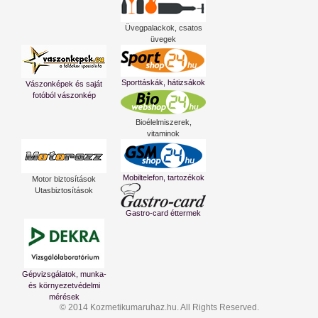
Üvegpalackok, csatos
üvegek
Sporttáskák, hátizsákok
Vászonképek és saját
fotóból vászonkép
Bioélelmiszerek,
vitaminok
Mobiltelefon, tartozékok
Motor biztosítások
Utasbiztosítások
Gastro-card éttermek
Gépvizsgálatok, munka-
és környezetvédelmi
mérések
© 2014 Kozmetikumaruhaz.hu. All Rights Reserved.