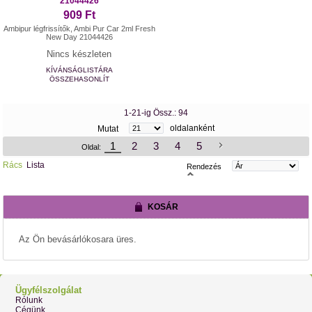
21044426
909 Ft
Ambipur légfrissítők, Ambi Pur Car 2ml Fresh
New Day 21044426
Nincs készleten
KÍVÁNSÁGLISTÁRA
ÖSSZEHASONLÍT
1-21-ig Össz.: 94
oldalanként
Mutat
1
2
3
4
5
Oldal:
Rács
Lista
Rendezés
KOSÁR
Az Ön bevásárlókosara üres.
Ügyfélszolgálat
Rólunk
Cégünk