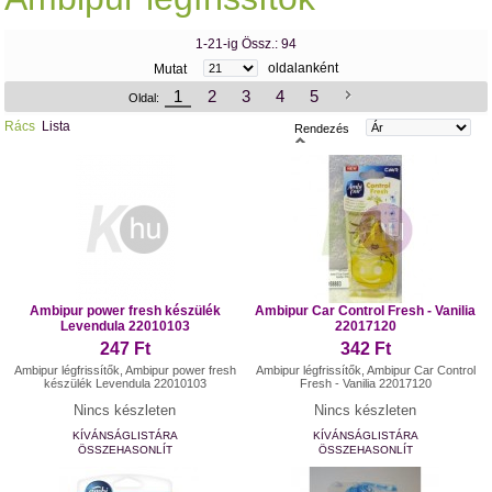
1-21-ig Össz.: 94
oldalanként
Mutat
1
2
3
4
5
Oldal:
Rács
Lista
Rendezés
Ambipur power fresh készülék
Ambipur Car Control Fresh - Vanilia
Levendula 22010103
22017120
247 Ft
342 Ft
Ambipur légfrissítők, Ambipur power fresh
Ambipur légfrissítők, Ambipur Car Control
készülék Levendula 22010103
Fresh - Vanilia 22017120
Nincs készleten
Nincs készleten
KÍVÁNSÁGLISTÁRA
KÍVÁNSÁGLISTÁRA
ÖSSZEHASONLÍT
ÖSSZEHASONLÍT