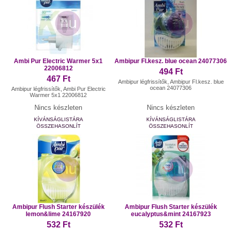
Ambi Pur Electric Warmer 5x1
Ambipur Fl.kesz. blue ocean 24077306
22006812
494 Ft
467 Ft
Ambipur légfrissítők, Ambipur Fl.kesz. blue
ocean 24077306
Ambipur légfrissítők, Ambi Pur Electric
Warmer 5x1 22006812
Nincs készleten
Nincs készleten
KÍVÁNSÁGLISTÁRA
KÍVÁNSÁGLISTÁRA
ÖSSZEHASONLÍT
ÖSSZEHASONLÍT
Ambipur Flush Starter készülék
Ambipur Flush Starter készülék
lemon&lime 24167920
eucalyptus&mint 24167923
532 Ft
532 Ft