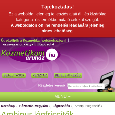
Tájékoztatás!
Ez a weboldal jelenleg fejlesztés alatt áll, és kizárólag
kategória- és termékbemutató célokat szolgál.
A weboldalon online rendelés leadására jelenleg
nincs lehetőség.
Üdvözöljük a Kozmetikai webáruházban!
Törzsvásárlói kártya
Kapcsolat
BEÁLLÍTÁSOK
PÉNZTÁR
BEJELENTKEZÉS
Részletes kereső
MENU
Kezdőlap
Háztartási vegyiáru
Légfrissítők
Ambipur légfrissítők
/
/
/
Ambipur légfrissítők