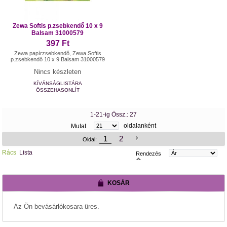
Zewa Softis p.zsebkendő 10 x 9
Balsam 31000579
397 Ft
Zewa papírzsebkendő, Zewa Softis
p.zsebkendő 10 x 9 Balsam 31000579
Nincs készleten
KÍVÁNSÁGLISTÁRA
ÖSSZEHASONLÍT
1-21-ig Össz.: 27
oldalanként
Mutat
1
2
Oldal:
Rács
Lista
Rendezés
KOSÁR
Az Ön bevásárlókosara üres.