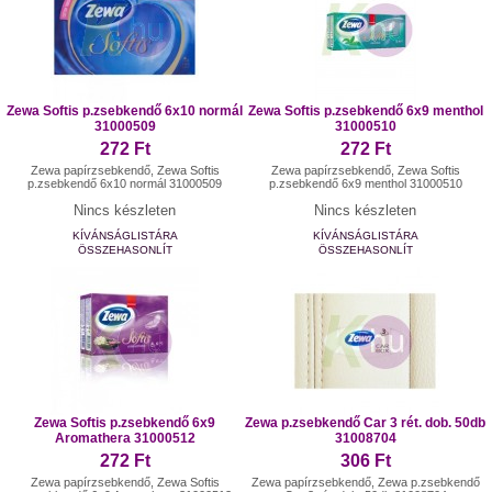
Zewa Softis p.zsebkendő 6x10 normál
Zewa Softis p.zsebkendő 6x9 menthol
31000509
31000510
272 Ft
272 Ft
Zewa papírzsebkendő, Zewa Softis
Zewa papírzsebkendő, Zewa Softis
p.zsebkendő 6x10 normál 31000509
p.zsebkendő 6x9 menthol 31000510
Nincs készleten
Nincs készleten
KÍVÁNSÁGLISTÁRA
KÍVÁNSÁGLISTÁRA
ÖSSZEHASONLÍT
ÖSSZEHASONLÍT
Zewa Softis p.zsebkendő 6x9
Zewa p.zsebkendő Car 3 rét. dob. 50db
Aromathera 31000512
31008704
272 Ft
306 Ft
Zewa papírzsebkendő, Zewa Softis
Zewa papírzsebkendő, Zewa p.zsebkendő