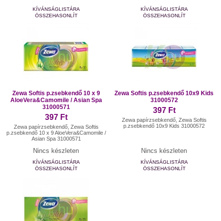
KÍVÁNSÁGLISTÁRA
KÍVÁNSÁGLISTÁRA
ÖSSZEHASONLÍT
ÖSSZEHASONLÍT
Zewa Softis p.zsebkendő 10 x 9
Zewa Softis p.zsebkendő 10x9 Kids
AloeVera&Camomile / Asian Spa
31000572
31000571
397 Ft
397 Ft
Zewa papírzsebkendő, Zewa Softis
p.zsebkendő 10x9 Kids 31000572
Zewa papírzsebkendő, Zewa Softis
p.zsebkendő 10 x 9 AloeVera&Camomile /
Asian Spa 31000571
Nincs készleten
Nincs készleten
KÍVÁNSÁGLISTÁRA
KÍVÁNSÁGLISTÁRA
ÖSSZEHASONLÍT
ÖSSZEHASONLÍT