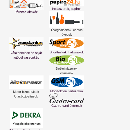
Irodaszerek, papírok
Pálinkás címkék
Üvegpalackok, csatos
üvegek
Sporttáskák, hátizsákok
Vászonképek és saját
fotóból vászonkép
Bioélelmiszerek,
vitaminok
Mobiltelefon, tartozékok
Motor biztosítások
Utasbiztosítások
Gastro-card éttermek