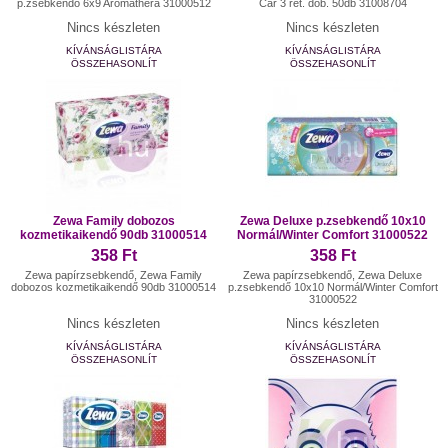
p.zsebkendő 6x9 Aromathera 31000512
Car 3 rét. dob. 50db 31008704
Nincs készleten
Nincs készleten
KÍVÁNSÁGLISTÁRA
KÍVÁNSÁGLISTÁRA
ÖSSZEHASONLÍT
ÖSSZEHASONLÍT
Zewa Family dobozos
Zewa Deluxe p.zsebkendő 10x10
kozmetikaikendő 90db 31000514
Normál/Winter Comfort 31000522
358 Ft
358 Ft
Zewa papírzsebkendő, Zewa Family
Zewa papírzsebkendő, Zewa Deluxe
dobozos kozmetikaikendő 90db 31000514
p.zsebkendő 10x10 Normál/Winter Comfort
31000522
Nincs készleten
Nincs készleten
KÍVÁNSÁGLISTÁRA
KÍVÁNSÁGLISTÁRA
ÖSSZEHASONLÍT
ÖSSZEHASONLÍT