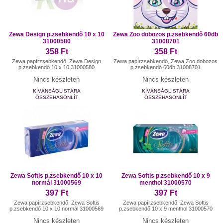
Zewa Design p.zsebkendő 10 x 10
Zewa Zoo dobozos p.zsebkendő 60db
31000580
31008701
358 Ft
358 Ft
Zewa papírzsebkendő, Zewa Design
Zewa papírzsebkendő, Zewa Zoo dobozos
p.zsebkendő 10 x 10 31000580
p.zsebkendő 60db 31008701
Nincs készleten
Nincs készleten
KÍVÁNSÁGLISTÁRA
KÍVÁNSÁGLISTÁRA
ÖSSZEHASONLÍT
ÖSSZEHASONLÍT
Zewa Softis p.zsebkendő 10 x 10
Zewa Softis p.zsebkendő 10 x 9
normál 31000569
menthol 31000570
397 Ft
397 Ft
Zewa papírzsebkendő, Zewa Softis
Zewa papírzsebkendő, Zewa Softis
p.zsebkendő 10 x 10 normál 31000569
p.zsebkendő 10 x 9 menthol 31000570
Nincs készleten
Nincs készleten