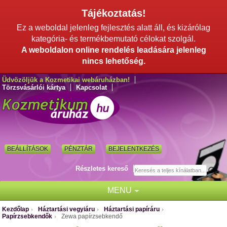
Tájékoztatás!
Ez a weboldal jelenleg fejlesztés alatt áll, és kizárólag
kategória- és termékbemutató célokat szolgál.
A weboldalon online rendelés leadására jelenleg
nincs lehetőség.
Üdvözöljük a Kozmetikai webáruházban!
Törzsvásárlói kártya
Kapcsolat
BEÁLLÍTÁSOK
PÉNZTÁR
BEJELENTKEZÉS
Részletes kereső
MENU
Kezdőlap
Háztartási vegyiáru
Háztartási papíráru
/
/
/
Papírzsebkendők
Zewa papírzsebkendő
/