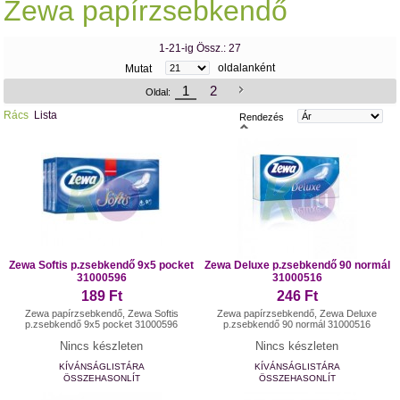
Zewa papírzsebkendő
1-21-ig Össz.: 27
oldalanként
Mutat
1
2
Oldal:
Rács
Lista
Rendezés
Zewa Softis p.zsebkendő 9x5 pocket
Zewa Deluxe p.zsebkendő 90 normál
31000596
31000516
189 Ft
246 Ft
Zewa papírzsebkendő, Zewa Softis
Zewa papírzsebkendő, Zewa Deluxe
p.zsebkendő 9x5 pocket 31000596
p.zsebkendő 90 normál 31000516
Nincs készleten
Nincs készleten
KÍVÁNSÁGLISTÁRA
KÍVÁNSÁGLISTÁRA
ÖSSZEHASONLÍT
ÖSSZEHASONLÍT