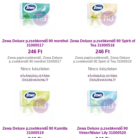
Zewa Deluxe p.zsebkendő 90 menthol
Zewa Deluxe p.zsebkendő 90 Spirit of
31000517
Tea 31000518
246 Ft
246 Ft
Zewa papírzsebkendő, Zewa Deluxe
Zewa papírzsebkendő, Zewa Deluxe
p.zsebkendő 90 menthol 31000517
p.zsebkendő 90 Spirit of Tea 31000518
Nincs készleten
Nincs készleten
KÍVÁNSÁGLISTÁRA
KÍVÁNSÁGLISTÁRA
ÖSSZEHASONLÍT
ÖSSZEHASONLÍT
Zewa Deluxe p.zsebkendő 90 Kamilla
Zewa Deluxe p.zsebkendő 90
31000519
Vinter/Water Lily 31000520