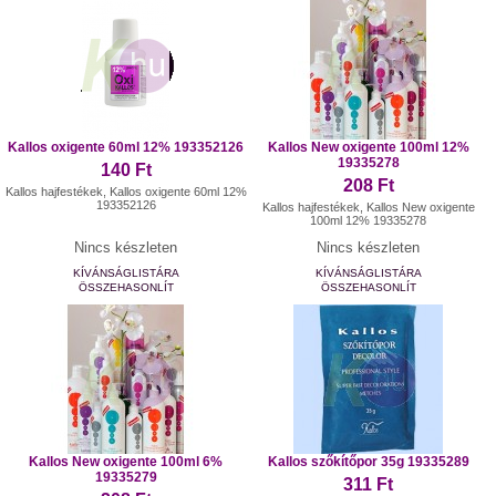
Kallos oxigente 60ml 12% 193352126
Kallos New oxigente 100ml 12%
19335278
140 Ft
208 Ft
Kallos hajfestékek, Kallos oxigente 60ml 12%
193352126
Kallos hajfestékek, Kallos New oxigente
100ml 12% 19335278
Nincs készleten
Nincs készleten
KÍVÁNSÁGLISTÁRA
KÍVÁNSÁGLISTÁRA
ÖSSZEHASONLÍT
ÖSSZEHASONLÍT
Kallos New oxigente 100ml 6%
Kallos szőkítőpor 35g 19335289
19335279
311 Ft