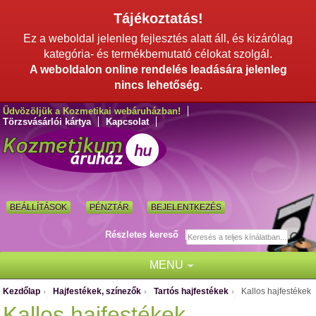
Tájékoztatás!
Ez a weboldal jelenleg fejlesztés alatt áll, és kizárólag
kategória- és termékbemutató célokat szolgál.
A weboldalon online rendelés leadására jelenleg
nincs lehetőség.
Üdvözöljük a Kozmetikai webáruházban!
Törzsvásárlói kártya
Kapcsolat
BEÁLLÍTÁSOK
PÉNZTÁR
BEJELENTKEZÉS
Részletes kereső
MENU
Kezdőlap
Hajfestékek, színezők
Tartós hajfestékek
Kallos hajfestékek
/
/
/
Kallos hajfestékek