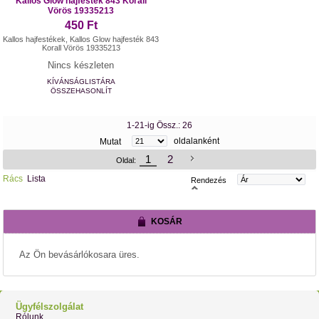
Kallos Glow hajfesték 843 Korall
Vörös 19335213
450 Ft
Kallos hajfestékek, Kallos Glow hajfesték 843
Korall Vörös 19335213
Nincs készleten
KÍVÁNSÁGLISTÁRA
ÖSSZEHASONLÍT
1-21-ig Össz.: 26
oldalanként
Mutat
1
2
Oldal:
Rács
Lista
Rendezés
KOSÁR
Az Ön bevásárlókosara üres.
Ügyfélszolgálat
Rólunk