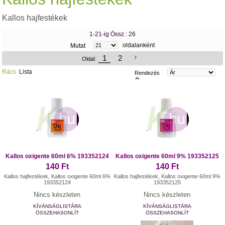
Kallos hajfestékek
1-21-ig Össz.: 26
oldalanként
Mutat
1
2
Oldal:
Rács
Lista
Rendezés
Kallos oxigente 60ml 6% 193352124
Kallos oxigente 60ml 9% 193352125
140 Ft
140 Ft
Kallos hajfestékek, Kallos oxigente 60ml 6%
Kallos hajfestékek, Kallos oxigente 60ml 9%
193352124
193352125
Nincs készleten
Nincs készleten
KÍVÁNSÁGLISTÁRA
KÍVÁNSÁGLISTÁRA
ÖSSZEHASONLÍT
ÖSSZEHASONLÍT