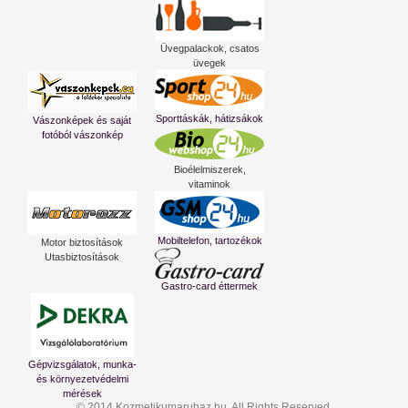
Üvegpalackok, csatos
üvegek
Sporttáskák, hátizsákok
Vászonképek és saját
fotóból vászonkép
Bioélelmiszerek,
vitaminok
Mobiltelefon, tartozékok
Motor biztosítások
Utasbiztosítások
Gastro-card éttermek
Gépvizsgálatok, munka-
és környezetvédelmi
mérések
© 2014 Kozmetikumaruhaz.hu. All Rights Reserved.