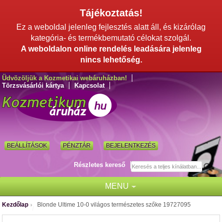
Tájékoztatás!
Ez a weboldal jelenleg fejlesztés alatt áll, és kizárólag
kategória- és termékbemutató célokat szolgál.
A weboldalon online rendelés leadására jelenleg
nincs lehetőség.
Üdvözöljük a Kozmetikai webáruházban!
Törzsvásárlói kártya
Kapcsolat
BEÁLLÍTÁSOK
PÉNZTÁR
BEJELENTKEZÉS
Részletes kereső
MENU
Kezdőlap
Blonde Ultime 10-0 világos természetes szőke 19727095
/