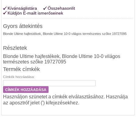
Kívánságlistára
Összehasonlít
Küldjön E-mailt ismerőseinek
Gyors áttekintés
Blonde Ultime hajfestékek, Blonde Ultime 10-0 világos természetes szőke 19727095
Részletek
Blonde Ultime hajfestékek, Blonde Ultime 10-0 világos
természetes szőke 19727095
Termék címkék
Címkék hozzáadása:
CÍMKÉK HOZZÁADÁSA
Használjon szünetet a címkék elválasztásához. Használja
az aposztróf jelet (') kifejezésekhez.