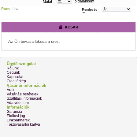
oldalanként
Mutat
Rács
Lista
Rendezés
KOSÁR
Az Ön bevásárlókosara üres.
Ügyfélszolgálat
Rólunk
Cégünk
Kapcsolat
Oldaltérkép
Vásárlói információk
Árak
Vásárlási feltételek
Szállítási információk
Adatvédelem
Információk
Garancia
Elállási jog
Linkpartnerek
Törzsvásárlói kártya