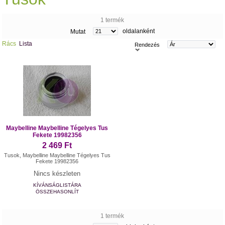
1 termék
oldalanként
Mutat
Rács
Lista
Rendezés
Maybelline Maybelline Tégelyes Tus
Fekete 19982356
2 469 Ft
Tusok, Maybelline Maybelline Tégelyes Tus
Fekete 19982356
Nincs készleten
KÍVÁNSÁGLISTÁRA
ÖSSZEHASONLÍT
1 termék