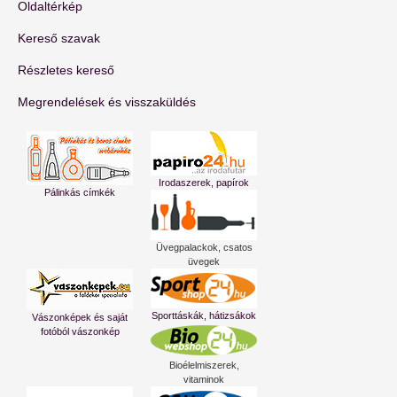
Oldaltérkép
Kereső szavak
Részletes kereső
Megrendelések és visszaküldés
Irodaszerek, papírok
Pálinkás címkék
Üvegpalackok, csatos
üvegek
Sporttáskák, hátizsákok
Vászonképek és saját
fotóból vászonkép
Bioélelmiszerek,
vitaminok