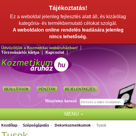
Tájékoztatás!
Ez a weboldal jelenleg fejlesztés alatt áll, és kizárólag
kategória- és termékbemutató célokat szolgál.
A weboldalon online rendelés leadására jelenleg
nincs lehetőség.
Üdvözöljük a Kozmetikai webáruházban!
Törzsvásárlói kártya
Kapcsolat
BEÁLLÍTÁSOK
PÉNZTÁR
BEJELENTKEZÉS
Részletes kereső
MENU
Kezdőlap
Szépségápolás
Dekorkozmetikumok
Tusok
/
/
/
Tusok